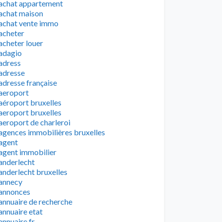
achat appartement
achat maison
achat vente immo
acheter
acheter louer
adagio
adress
adresse
adresse française
aeroport
aéroport bruxelles
aeroport bruxelles
aeroport de charleroi
agences immobilières bruxelles
agent
agent immobilier
anderlecht
anderlecht bruxelles
annecy
annonces
annuaire de recherche
annuaire etat
annuaire fr