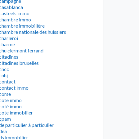
campagne
casablanca
casteels immo
chambre immo
chambre immobilière
chambre nationale des huissiers
charleroi
charme
chu clermont ferrand
citadines
citadines bruxelles
cncc
cnhj
contact
contact immo
corse
cote immo
coté immo
cote immobilier
cpam
de particulier à particulier
dea
ds immobilier