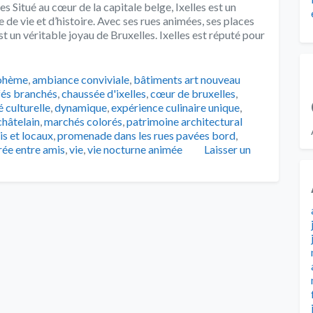
es Situé au cœur de la capitale belge, Ixelles est un
de vie et d’histoire. Avec ses rues animées, ses places
est un véritable joyau de Bruxelles. Ixelles est réputé pour
ohème
,
ambiance conviviale
,
bâtiments art nouveau
fés branchés
,
chaussée d'ixelles
,
cœur de bruxelles
,
é culturelle
,
dynamique
,
expérience culinaire unique
,
hâtelain
,
marchés colorés
,
patrimoine architectural
is et locaux
,
promenade dans les rues pavées bord
,
rée entre amis
,
vie
,
vie nocturne animée
Laisser un