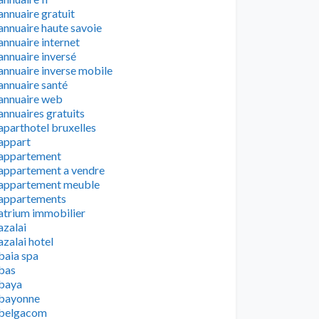
annuaire gratuit
annuaire haute savoie
annuaire internet
annuaire inversé
annuaire inverse mobile
annuaire santé
annuaire web
annuaires gratuits
aparthotel bruxelles
appart
appartement
appartement a vendre
appartement meuble
appartements
atrium immobilier
azalai
azalai hotel
baia spa
bas
baya
bayonne
belgacom