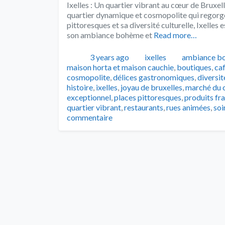
Ixelles : Un quartier vibrant au cœur de Bruxell
quartier dynamique et cosmopolite qui regorge 
pittoresques et sa diversité culturelle, Ixelles 
son ambiance bohème et
Read more…
Publié
Catégories
Tags
3 years ago
ixelles
ambiance b
maison horta et maison cauchie
,
boutiques
,
ca
cosmopolite
,
délices gastronomiques
,
diversit
histoire
,
ixelles
,
joyau de bruxelles
,
marché du c
exceptionnel
,
places pittoresques
,
produits fra
quartier vibrant
,
restaurants
,
rues animées
,
soi
commentaire