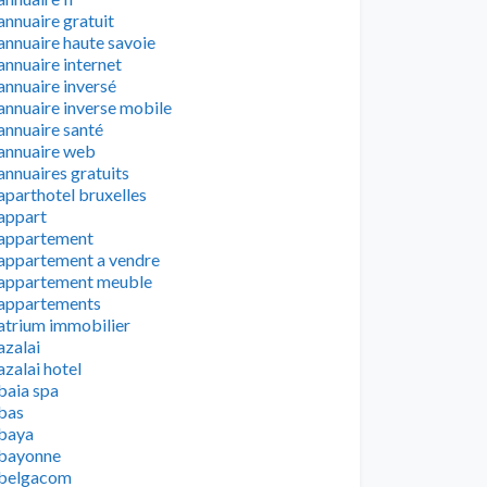
annuaire gratuit
annuaire haute savoie
annuaire internet
annuaire inversé
annuaire inverse mobile
annuaire santé
annuaire web
annuaires gratuits
aparthotel bruxelles
appart
appartement
appartement a vendre
appartement meuble
appartements
atrium immobilier
azalai
azalai hotel
baia spa
bas
baya
bayonne
belgacom