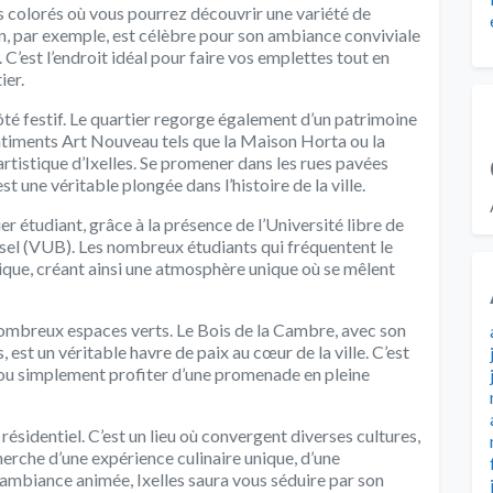
s colorés où vous pourrez découvrir une variété de
in, par exemple, est célèbre pour son ambiance conviviale
C’est l’endroit idéal pour faire vos emplettes tout en
ier.
ôté festif. Le quartier regorge également d’un patrimoine
âtiments Art Nouveau tels que la Maison Horta ou la
tistique d’Ixelles. Se promener dans les rues pavées
 une véritable plongée dans l’histoire de la ville.
r étudiant, grâce à la présence de l’Université libre de
ussel (VUB). Les nombreux étudiants qui fréquentent le
ique, créant ainsi une atmosphère unique où se mêlent
e nombreux espaces verts. Le Bois de la Cambre, avec son
 est un véritable havre de paix au cœur de la ville. C’est
rt ou simplement profiter d’une promenade en pleine
 résidentiel. C’est un lieu où convergent diverses cultures,
herche d’une expérience culinaire unique, d’une
ambiance animée, Ixelles saura vous séduire par son