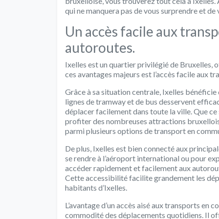
bruxelloise, vous trouverez tout cela à Ixelle
qui ne manquera pas de vous surprendre et de 
Un accès facile aux trans
autoroutes.
Ixelles est un quartier privilégié de Bruxelles,
ces avantages majeurs est l’accès facile aux t
Grâce à sa situation centrale, Ixelles bénéfici
lignes de tramway et de bus desservent efficac
déplacer facilement dans toute la ville. Que ce s
profiter des nombreuses attractions bruxelloises
parmi plusieurs options de transport en commu
De plus, Ixelles est bien connecté aux principa
se rendre à l’aéroport international ou pour exp
accéder rapidement et facilement aux autoroutes
Cette accessibilité facilite grandement les dép
habitants d’Ixelles.
L’avantage d’un accès aisé aux transports en c
commodité des déplacements quotidiens. Il off