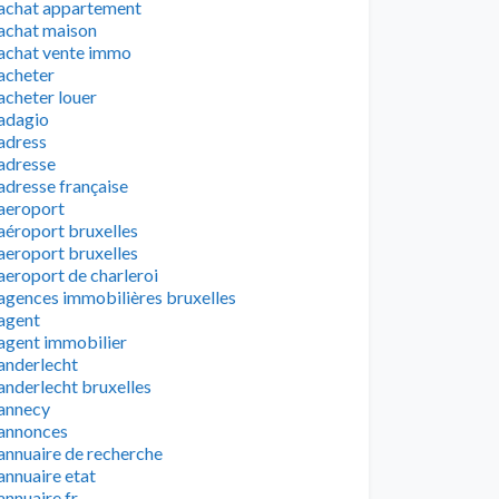
achat appartement
achat maison
achat vente immo
acheter
acheter louer
adagio
adress
adresse
adresse française
aeroport
aéroport bruxelles
aeroport bruxelles
aeroport de charleroi
agences immobilières bruxelles
agent
agent immobilier
anderlecht
anderlecht bruxelles
annecy
annonces
annuaire de recherche
annuaire etat
annuaire fr