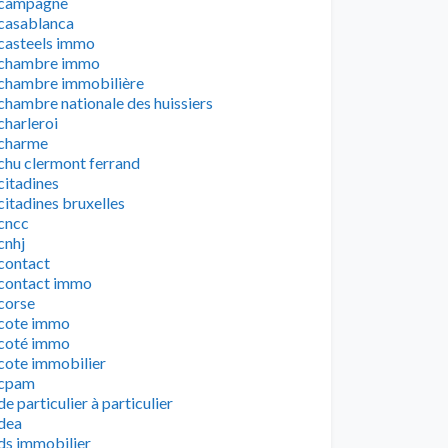
campagne
casablanca
casteels immo
chambre immo
chambre immobilière
chambre nationale des huissiers
charleroi
charme
chu clermont ferrand
citadines
citadines bruxelles
cncc
cnhj
contact
contact immo
corse
cote immo
coté immo
cote immobilier
cpam
de particulier à particulier
dea
ds immobilier