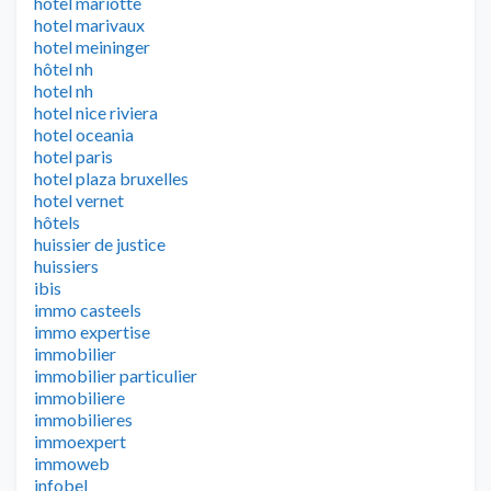
hotel mariotte
hotel marivaux
hotel meininger
hôtel nh
hotel nh
hotel nice riviera
hotel oceania
hotel paris
hotel plaza bruxelles
hotel vernet
hôtels
huissier de justice
huissiers
ibis
immo casteels
immo expertise
immobilier
immobilier particulier
immobiliere
immobilieres
immoexpert
immoweb
infobel