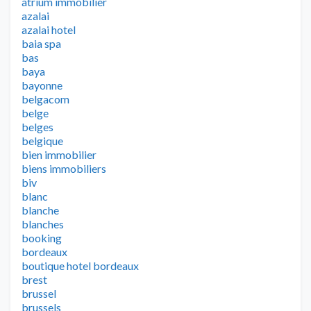
atrium immobilier
azalai
azalai hotel
baia spa
bas
baya
bayonne
belgacom
belge
belges
belgique
bien immobilier
biens immobiliers
biv
blanc
blanche
blanches
booking
bordeaux
boutique hotel bordeaux
brest
brussel
brussels