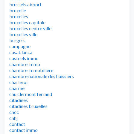
brussels airport
bruxelle
bruxelles
bruxelles capitale
bruxelles centre ville
bruxelles ville
burgers
campagne
casablanca
casteels immo
chambre immo
chambre immobilière
chambre nationale des huissiers
charleroi
charme
chu clermont ferrand
citadines
citadines bruxelles
cncc
cnhj
contact
contact immo