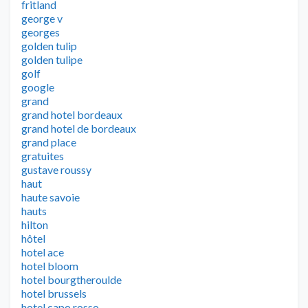
fritland
george v
georges
golden tulip
golden tulipe
golf
google
grand
grand hotel bordeaux
grand hotel de bordeaux
grand place
gratuites
gustave roussy
haut
haute savoie
hauts
hilton
hôtel
hotel ace
hotel bloom
hotel bourgtheroulde
hotel brussels
hotel capo rosso