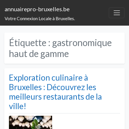
annuairepro-bruxelles.be
Votre Connexion Locale à Bruxelles.
Étiquette :
gastronomique
haut de gamme
Exploration culinaire à
Bruxelles : Découvrez les
meilleurs restaurants de la
ville!