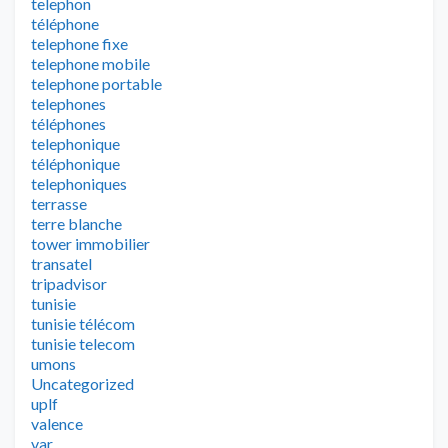
telephon
téléphone
telephone fixe
telephone mobile
telephone portable
telephones
téléphones
telephonique
téléphonique
telephoniques
terrasse
terre blanche
tower immobilier
transatel
tripadvisor
tunisie
tunisie télécom
tunisie telecom
umons
Uncategorized
uplf
valence
var