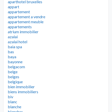
aparthotel bruxelles
appart
appartement
appartement a vendre
appartement meuble
appartements
atrium immobilier
azalai
azalai hotel
baia spa
bas
baya
bayonne
belgacom
belge
belges
belgique
bien immobilier
biens immobiliers
biv
blanc
blanche
blanches