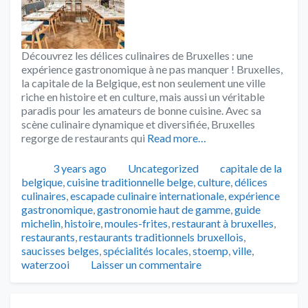
Découvrez les délices culinaires de Bruxelles : une
expérience gastronomique à ne pas manquer ! Bruxelles,
la capitale de la Belgique, est non seulement une ville
riche en histoire et en culture, mais aussi un véritable
paradis pour les amateurs de bonne cuisine. Avec sa
scène culinaire dynamique et diversifiée, Bruxelles
regorge de restaurants qui
Read more…
Publié
Catégories
Tags
3 years ago
Uncategorized
capitale de la
belgique
,
cuisine traditionnelle belge
,
culture
,
délices
culinaires
,
escapade culinaire internationale
,
expérience
gastronomique
,
gastronomie haut de gamme
,
guide
michelin
,
histoire
,
moules-frites
,
restaurant à bruxelles
,
restaurants
,
restaurants traditionnels bruxellois
,
saucisses belges
,
spécialités locales
,
stoemp
,
ville
,
waterzooi
Laisser un commentaire