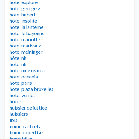
hotel explorer
hotel george v
hotel hubert
hotel insolite
hotel la lanterne
hotel le bayonne
hotel mariotte
hotel marivaux
hotel meininger
hôtel nh
hotel nh
hotel nice riviera
hotel oceania
hotel paris
hotel plaza bruxelles
hotel vernet
hôtels
huissier de justice
huissiers
ibis
immo casteels
immo expertise
immobilier