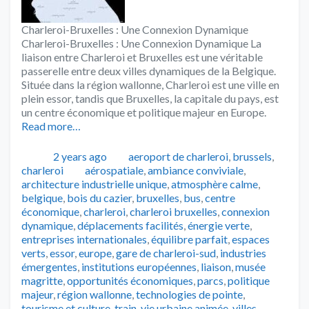
Charleroi-Bruxelles : Une Connexion Dynamique
Charleroi-Bruxelles : Une Connexion Dynamique La
liaison entre Charleroi et Bruxelles est une véritable
passerelle entre deux villes dynamiques de la Belgique.
Située dans la région wallonne, Charleroi est une ville en
plein essor, tandis que Bruxelles, la capitale du pays, est
un centre économique et politique majeur en Europe.
Read more…
Publié
Catégories
2 years ago
aeroport de charleroi
,
brussels
,
Tags
charleroi
aérospatiale
,
ambiance conviviale
,
architecture industrielle unique
,
atmosphère calme
,
belgique
,
bois du cazier
,
bruxelles
,
bus
,
centre
économique
,
charleroi
,
charleroi bruxelles
,
connexion
dynamique
,
déplacements facilités
,
énergie verte
,
entreprises internationales
,
équilibre parfait
,
espaces
verts
,
essor
,
europe
,
gare de charleroi-sud
,
industries
émergentes
,
institutions européennes
,
liaison
,
musée
magritte
,
opportunités économiques
,
parcs
,
politique
majeur
,
région wallonne
,
technologies de pointe
,
tourisme et culture
,
train
,
vie urbaine animée
,
villes