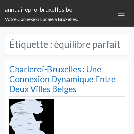
annuairepro-bruxelles.be
Votre Connexion Locale à Bruxelles.
Étiquette :
équilibre parfait
Charleroi-Bruxelles : Une
Connexion Dynamique Entre
Deux Villes Belges