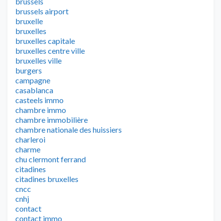
brussels
brussels airport
bruxelle
bruxelles
bruxelles capitale
bruxelles centre ville
bruxelles ville
burgers
campagne
casablanca
casteels immo
chambre immo
chambre immobilière
chambre nationale des huissiers
charleroi
charme
chu clermont ferrand
citadines
citadines bruxelles
cncc
cnhj
contact
contact immo