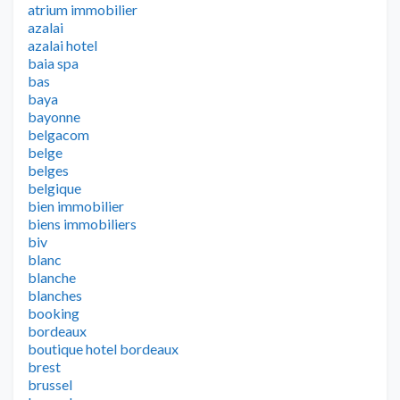
atrium immobilier
azalai
azalai hotel
baia spa
bas
baya
bayonne
belgacom
belge
belges
belgique
bien immobilier
biens immobiliers
biv
blanc
blanche
blanches
booking
bordeaux
boutique hotel bordeaux
brest
brussel