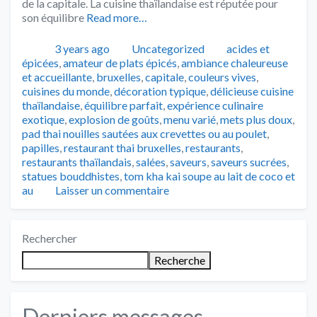
de la capitale. La cuisine thaïlandaise est réputée pour
son équilibre
Read more…
Publié
Catégories
Tags
3 years ago
Uncategorized
acides et
épicées
,
amateur de plats épicés
,
ambiance chaleureuse
et accueillante
,
bruxelles
,
capitale
,
couleurs vives
,
cuisines du monde
,
décoration typique
,
délicieuse cuisine
thaïlandaise
,
équilibre parfait
,
expérience culinaire
exotique
,
explosion de goûts
,
menu varié
,
mets plus doux
,
pad thai nouilles sautées aux crevettes ou au poulet
,
papilles
,
restaurant thai bruxelles
,
restaurants
,
restaurants thaïlandais
,
salées
,
saveurs
,
saveurs sucrées
,
statues bouddhistes
,
tom kha kai soupe au lait de coco et
au
Laisser un commentaire
Rechercher
Recherche
Derniers messages