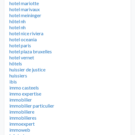
hotel mariotte
hotel marivaux
hotel meininger
hôtel nh
hotel nh
hotel nice riviera
hotel oceania
hotel paris
hotel plaza bruxelles
hotel vernet
hôtels
huissier de justice
huissiers
ibis
immo casteels
immo expertise
immobilier
immobilier particulier
immobiliere
immobilieres
immoexpert
immoweb