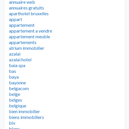
annuaire web
annuaires gratuits
aparthotel bruxelles
appart
appartement
appartement a vendre
appartement meuble
appartements
atrium immobilier
azalai
azalai hotel
baia spa
bas
baya
bayonne
belgacom
belge
belges
belgique
bien immobilier
biens immobiliers
biv
blanc