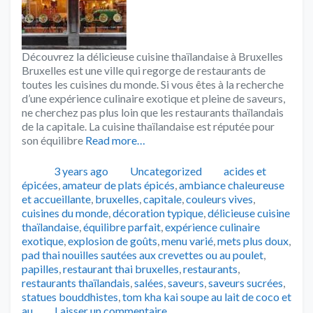
Découvrez la délicieuse cuisine thaïlandaise à Bruxelles
Bruxelles est une ville qui regorge de restaurants de
toutes les cuisines du monde. Si vous êtes à la recherche
d’une expérience culinaire exotique et pleine de saveurs,
ne cherchez pas plus loin que les restaurants thaïlandais
de la capitale. La cuisine thaïlandaise est réputée pour
son équilibre
Read more…
Publié
Catégories
Tags
3 years ago
Uncategorized
acides et
épicées
,
amateur de plats épicés
,
ambiance chaleureuse
et accueillante
,
bruxelles
,
capitale
,
couleurs vives
,
cuisines du monde
,
décoration typique
,
délicieuse cuisine
thaïlandaise
,
équilibre parfait
,
expérience culinaire
exotique
,
explosion de goûts
,
menu varié
,
mets plus doux
,
pad thai nouilles sautées aux crevettes ou au poulet
,
papilles
,
restaurant thai bruxelles
,
restaurants
,
restaurants thaïlandais
,
salées
,
saveurs
,
saveurs sucrées
,
statues bouddhistes
,
tom kha kai soupe au lait de coco et
au
Laisser un commentaire