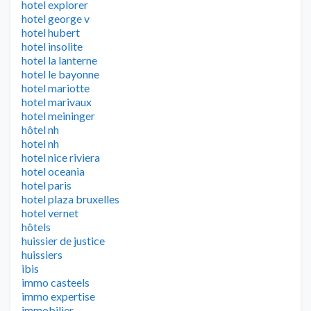
hotel explorer
hotel george v
hotel hubert
hotel insolite
hotel la lanterne
hotel le bayonne
hotel mariotte
hotel marivaux
hotel meininger
hôtel nh
hotel nh
hotel nice riviera
hotel oceania
hotel paris
hotel plaza bruxelles
hotel vernet
hôtels
huissier de justice
huissiers
ibis
immo casteels
immo expertise
immobilier