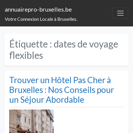
annuairepro-bruxelles.be
Votre Connexion Locale à Bruxelles.
Étiquette :
dates de voyage
flexibles
Trouver un Hôtel Pas Cher à
Bruxelles : Nos Conseils pour
un Séjour Abordable