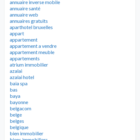
annuaire inverse mobile
annuaire santé
annuaire web
annuaires gratuits
aparthotel bruxelles
appart
appartement
appartement a vendre
appartement meuble
appartements
atrium immobilier
azalai
azalai hotel
baia spa
bas
baya
bayonne
belgacom
belge
belges
belgique
bien immobilier
biens immobiliers