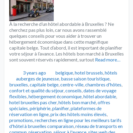
À la recherche d’un hôtel abordable à Bruxelles ? Ne
cherchez pas plus loin, car nous avons rassemblé
quelques conseils pour vous aider à trouver un
hébergement économique dans cette magnifique
capitale belge. Tout d’abord, il est important de planifier
votre séjour à l’avance. Les hôtels bon marché à Bruxelles
sont souvent réservés rapidement, surtout
Read more…
Publié
Catégories
3 years ago
belgique
,
hotel brussels
,
hôtels
Tags
auberges de jeunesse
,
basse saison touristique
,
bruxelles
,
capitale belge
,
centre-ville
,
chambres d'hôtes
,
confort et qualité du séjour
,
conseils
,
dates de voyage
flexibles
,
hébergement économique
,
hôtel abordable
,
hotel bruxelles pas cher
,
hôtels bon marché
,
offres
spéciales
,
périphérie
,
planifier
,
plateformes de
réservation en ligne
,
prix des hôtels moins élevés
,
promotions
,
recherches en ligne pour les meilleurs tarifs
d'hôtel à bruxelles comparaison
,
réseau de transports en
commun
,
réservation
,
séjour à l'avance
,
sites web des