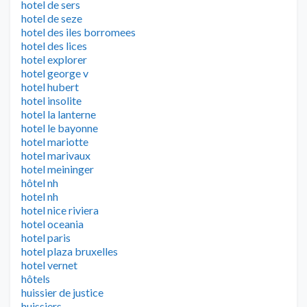
hotel de sers
hotel de seze
hotel des iles borromees
hotel des lices
hotel explorer
hotel george v
hotel hubert
hotel insolite
hotel la lanterne
hotel le bayonne
hotel mariotte
hotel marivaux
hotel meininger
hôtel nh
hotel nh
hotel nice riviera
hotel oceania
hotel paris
hotel plaza bruxelles
hotel vernet
hôtels
huissier de justice
huissiers