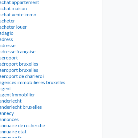
achat appartement
achat maison
achat vente immo
acheter
acheter louer
adagio
adress
adresse
adresse française
aeroport
aéroport bruxelles
aeroport bruxelles
aeroport de charleroi
agences immobilières bruxelles
agent
agent immobilier
anderlecht
anderlecht bruxelles
annecy
annonces
annuaire de recherche
annuaire etat
annuaire fr