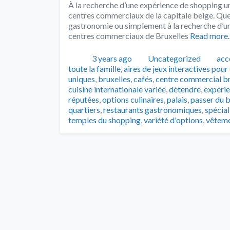
À la recherche d’une expérience de shopping un
centres commerciaux de la capitale belge. Qu
gastronomie ou simplement à la recherche d’un
centres commerciaux de Bruxelles
Read more
Publié
Catégories
Tag
3 years ago
Uncategorized
acc
toute la famille
,
aires de jeux interactives pour
uniques
,
bruxelles
,
cafés
,
centre commercial br
cuisine internationale variée
,
détendre
,
expéri
réputées
,
options culinaires
,
palais
,
passer du 
quartiers
,
restaurants gastronomiques
,
spécial
temples du shopping
,
variété d'options
,
vêteme