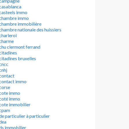
campagne
casablanca
casteels immo
chambre immo
chambre immobilière
chambre nationale des huissiers
charleroi
charme
chu clermont ferrand
citadines
citadines bruxelles
cncc
cnhj
contact
contact immo
corse
cote immo
coté immo
cote immobilier
cpam
de particulier à particulier
dea
ds immobilier