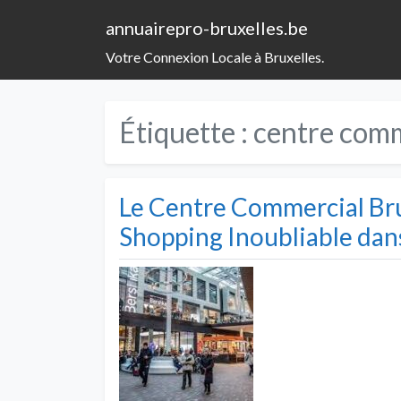
annuairepro-bruxelles.be
Votre Connexion Locale à Bruxelles.
Étiquette :
centre comm
Le Centre Commercial Bru
Shopping Inoubliable dans