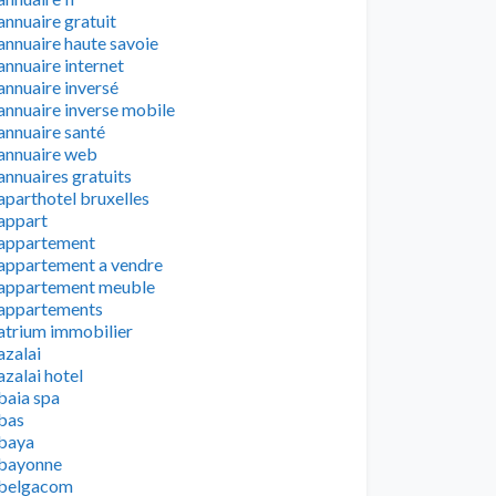
annuaire gratuit
annuaire haute savoie
annuaire internet
annuaire inversé
annuaire inverse mobile
annuaire santé
annuaire web
annuaires gratuits
aparthotel bruxelles
appart
appartement
appartement a vendre
appartement meuble
appartements
atrium immobilier
azalai
azalai hotel
baia spa
bas
baya
bayonne
belgacom