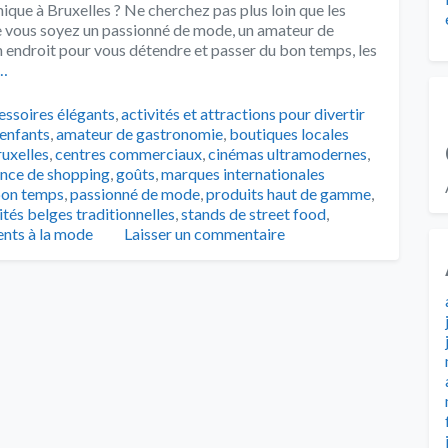
ique à Bruxelles ? Ne cherchez pas plus loin que les
e vous soyez un passionné de mode, un amateur de
 endroit pour vous détendre et passer du bon temps, les
…
s
essoires élégants
,
activités et attractions pour divertir
 enfants
,
amateur de gastronomie
,
boutiques locales
uxelles
,
centres commerciaux
,
cinémas ultramodernes
,
ence de shopping
,
goûts
,
marques internationales
bon temps
,
passionné de mode
,
produits haut de gamme
,
ités belges traditionnelles
,
stands de street food
,
nts à la mode
Laisser un commentaire