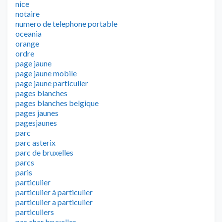
nice
notaire
numero de telephone portable
oceania
orange
ordre
page jaune
page jaune mobile
page jaune particulier
pages blanches
pages blanches belgique
pages jaunes
pagesjaunes
parc
parc asterix
parc de bruxelles
parcs
paris
particulier
particulier à particulier
particulier a particulier
particuliers
pas cher bruxelles