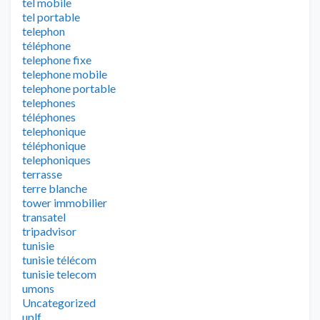
tel mobile
tel portable
telephon
téléphone
telephone fixe
telephone mobile
telephone portable
telephones
téléphones
telephonique
téléphonique
telephoniques
terrasse
terre blanche
tower immobilier
transatel
tripadvisor
tunisie
tunisie télécom
tunisie telecom
umons
Uncategorized
uplf