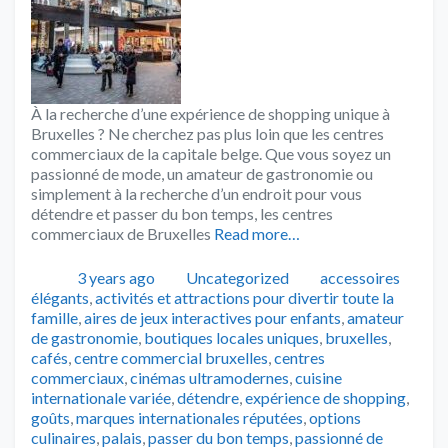
À la recherche d’une expérience de shopping unique à
Bruxelles ? Ne cherchez pas plus loin que les centres
commerciaux de la capitale belge. Que vous soyez un
passionné de mode, un amateur de gastronomie ou
simplement à la recherche d’un endroit pour vous
détendre et passer du bon temps, les centres
commerciaux de Bruxelles
Read more…
Publié
Catégories
Tags
3 years ago
Uncategorized
accessoires
élégants
,
activités et attractions pour divertir toute la
famille
,
aires de jeux interactives pour enfants
,
amateur
de gastronomie
,
boutiques locales uniques
,
bruxelles
,
cafés
,
centre commercial bruxelles
,
centres
commerciaux
,
cinémas ultramodernes
,
cuisine
internationale variée
,
détendre
,
expérience de shopping
,
goûts
,
marques internationales réputées
,
options
culinaires
,
palais
,
passer du bon temps
,
passionné de