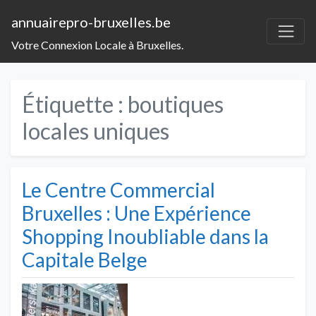
annuairepro-bruxelles.be
Votre Connexion Locale à Bruxelles.
Étiquette :
boutiques
locales uniques
Le Centre Commercial
Bruxelles : Une Expérience
Shopping Inoubliable dans la
Capitale Belge