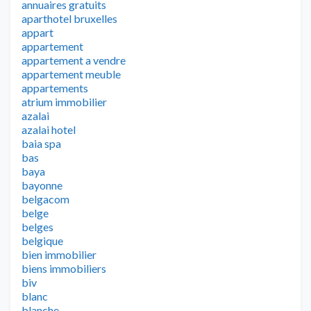
annuaires gratuits
aparthotel bruxelles
appart
appartement
appartement a vendre
appartement meuble
appartements
atrium immobilier
azalai
azalai hotel
baia spa
bas
baya
bayonne
belgacom
belge
belges
belgique
bien immobilier
biens immobiliers
biv
blanc
blanche