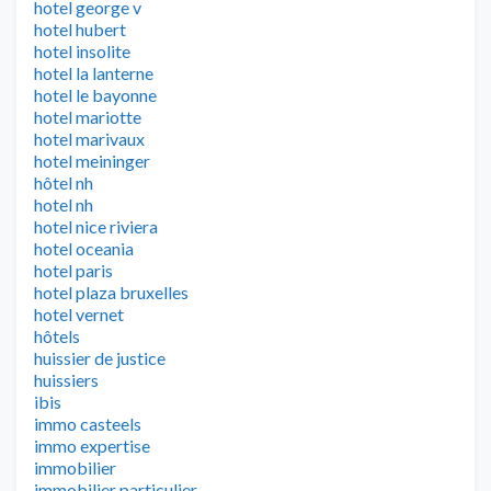
hotel george v
hotel hubert
hotel insolite
hotel la lanterne
hotel le bayonne
hotel mariotte
hotel marivaux
hotel meininger
hôtel nh
hotel nh
hotel nice riviera
hotel oceania
hotel paris
hotel plaza bruxelles
hotel vernet
hôtels
huissier de justice
huissiers
ibis
immo casteels
immo expertise
immobilier
immobilier particulier