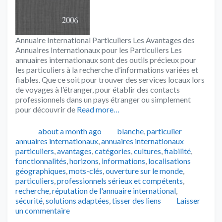
Annuaire International Particuliers Les Avantages des
Annuaires Internationaux pour les Particuliers Les
annuaires internationaux sont des outils précieux pour
les particuliers à la recherche d’informations variées et
fiables. Que ce soit pour trouver des services locaux lors
de voyages à l’étranger, pour établir des contacts
professionnels dans un pays étranger ou simplement
pour découvrir de
Read more…
Publié
Catégories
Tags
about a month ago
blanche
,
particulier
annuaires internationaux
,
annuaires internationaux
particuliers
,
avantages
,
catégories
,
cultures
,
fiabilité
,
fonctionnalités
,
horizons
,
informations
,
localisations
géographiques
,
mots-clés
,
ouverture sur le monde
,
particuliers
,
professionnels sérieux et compétents
,
recherche
,
réputation de l'annuaire international
,
sécurité
,
solutions adaptées
,
tisser des liens
Laisser
un commentaire