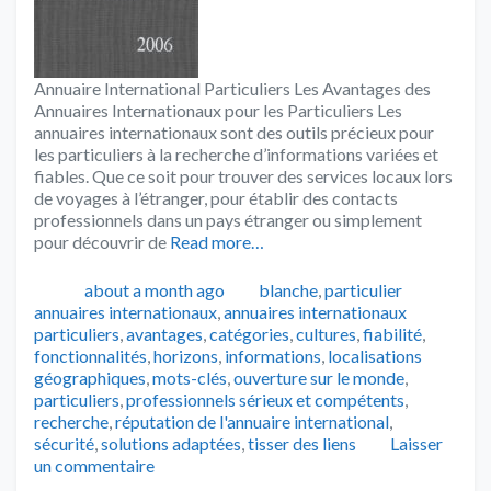
Annuaire International Particuliers Les Avantages des
Annuaires Internationaux pour les Particuliers Les
annuaires internationaux sont des outils précieux pour
les particuliers à la recherche d’informations variées et
fiables. Que ce soit pour trouver des services locaux lors
de voyages à l’étranger, pour établir des contacts
professionnels dans un pays étranger ou simplement
pour découvrir de
Read more…
Publié
Catégories
Tags
about a month ago
blanche
,
particulier
annuaires internationaux
,
annuaires internationaux
particuliers
,
avantages
,
catégories
,
cultures
,
fiabilité
,
fonctionnalités
,
horizons
,
informations
,
localisations
géographiques
,
mots-clés
,
ouverture sur le monde
,
particuliers
,
professionnels sérieux et compétents
,
recherche
,
réputation de l'annuaire international
,
sécurité
,
solutions adaptées
,
tisser des liens
Laisser
un commentaire