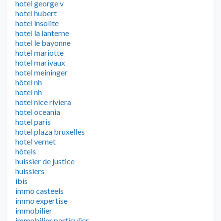
hotel george v
hotel hubert
hotel insolite
hotel la lanterne
hotel le bayonne
hotel mariotte
hotel marivaux
hotel meininger
hôtel nh
hotel nh
hotel nice riviera
hotel oceania
hotel paris
hotel plaza bruxelles
hotel vernet
hôtels
huissier de justice
huissiers
ibis
immo casteels
immo expertise
immobilier
immobilier particulier