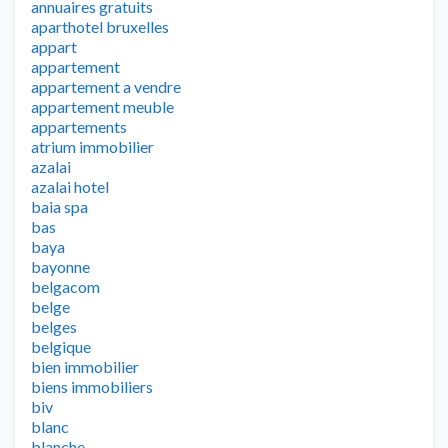
annuaires gratuits
aparthotel bruxelles
appart
appartement
appartement a vendre
appartement meuble
appartements
atrium immobilier
azalai
azalai hotel
baia spa
bas
baya
bayonne
belgacom
belge
belges
belgique
bien immobilier
biens immobiliers
biv
blanc
blanche