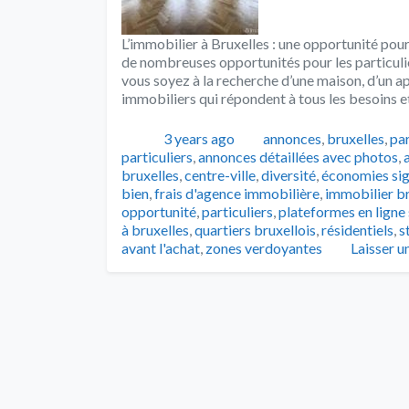
L’immobilier à Bruxelles : une opportunité pour
de nombreuses opportunités pour les particulie
vous soyez à la recherche d’une maison, d’un a
immobiliers qui répondent à tous les besoins e
Publié
Catégories
3 years ago
annonces
,
bruxelles
,
par
particuliers
,
annonces détaillées avec photos
,
bruxelles
,
centre-ville
,
diversité
,
économies sig
bien
,
frais d'agence immobilière
,
immobilier br
opportunité
,
particuliers
,
plateformes en ligne 
à bruxelles
,
quartiers bruxellois
,
résidentiels
,
s
avant l'achat
,
zones verdoyantes
Laisser 