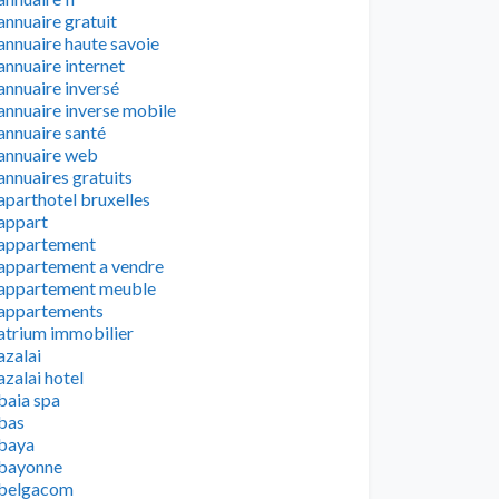
annuaire gratuit
annuaire haute savoie
annuaire internet
annuaire inversé
annuaire inverse mobile
annuaire santé
annuaire web
annuaires gratuits
aparthotel bruxelles
appart
appartement
appartement a vendre
appartement meuble
appartements
atrium immobilier
azalai
azalai hotel
baia spa
bas
baya
bayonne
belgacom