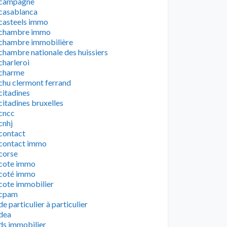
campagne
casablanca
casteels immo
chambre immo
chambre immobilière
chambre nationale des huissiers
charleroi
charme
chu clermont ferrand
citadines
citadines bruxelles
cncc
cnhj
contact
contact immo
corse
cote immo
coté immo
cote immobilier
cpam
de particulier à particulier
dea
ds immobilier