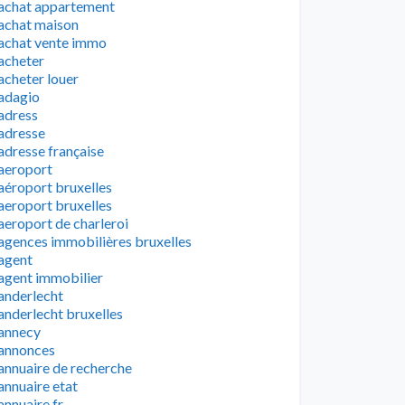
achat appartement
achat maison
achat vente immo
acheter
acheter louer
adagio
adress
adresse
adresse française
aeroport
aéroport bruxelles
aeroport bruxelles
aeroport de charleroi
agences immobilières bruxelles
agent
agent immobilier
anderlecht
anderlecht bruxelles
annecy
annonces
annuaire de recherche
annuaire etat
annuaire fr