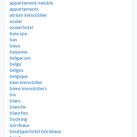
appartement meuble
appartements
atrium immobilier
azalai
azalai hotel
baia spa
bas
baya
bayonne
belgacom
belge
belges
belgique
bien immobilier
biens immobiliers
biv
blanc
blanche
blanches
booking
bordeaux
boutique hotel bordeaux