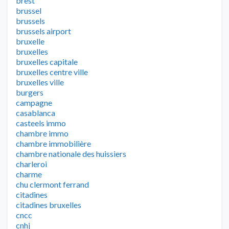
brest
brussel
brussels
brussels airport
bruxelle
bruxelles
bruxelles capitale
bruxelles centre ville
bruxelles ville
burgers
campagne
casablanca
casteels immo
chambre immo
chambre immobilière
chambre nationale des huissiers
charleroi
charme
chu clermont ferrand
citadines
citadines bruxelles
cncc
cnhj