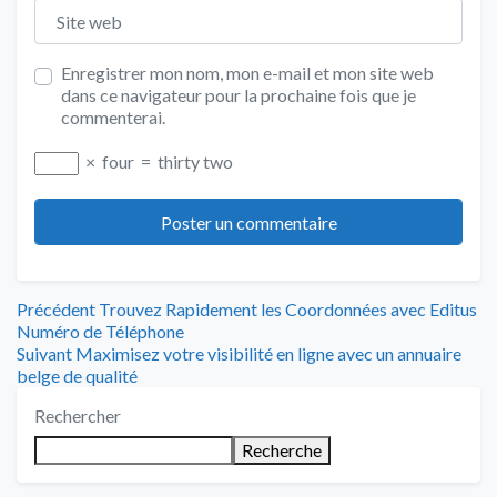
Site web
Enregistrer mon nom, mon e-mail et mon site web
dans ce navigateur pour la prochaine fois que je
commenterai.
×
four
=
thirty two
Navigation
Article
Précédent
Trouvez Rapidement les Coordonnées avec Editus
précédent
Numéro de Téléphone
de
Article
:
Suivant
Maximisez votre visibilité en ligne avec un annuaire
suivant
belge de qualité
l’article
:
Rechercher
Recherche