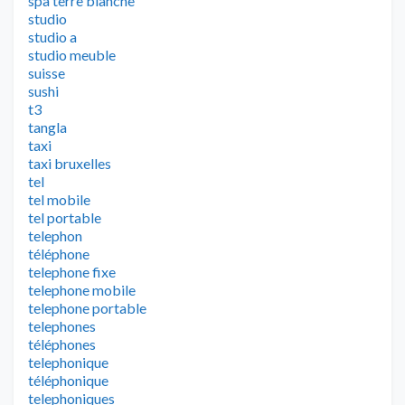
spa terre blanche
studio
studio a
studio meuble
suisse
sushi
t3
tangla
taxi
taxi bruxelles
tel
tel mobile
tel portable
telephon
téléphone
telephone fixe
telephone mobile
telephone portable
telephones
téléphones
telephonique
téléphonique
telephoniques