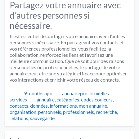
Partagez votre annuaire avec
d’autres personnes si
nécessaire.
Il est essentiel de partager votre annuaire avec d’autres
personnes si nécessaire. En partageant vos contacts et
vos références professionnelles, vous facilitez la
collaboration, renforcez les liens et favorisez une
meilleure communication. Que ce soit pour des raisons
personnelles ou professionnelles, le partage de votre
annuaire peut être une stratégie efficace pour optimiser
vos interactions et enrichir votre réseau de contacts.
Publié
Auteur
Catégorie
9 months ago
annuairepro-bruxelles
Tags
services
annuaire
,
catégories
,
codes couleurs
,
contacts
,
données
,
informations
,
mon annuaire
,
organisation
,
personnels
,
professionnels
,
recherche
,
relations
,
sauvegarde