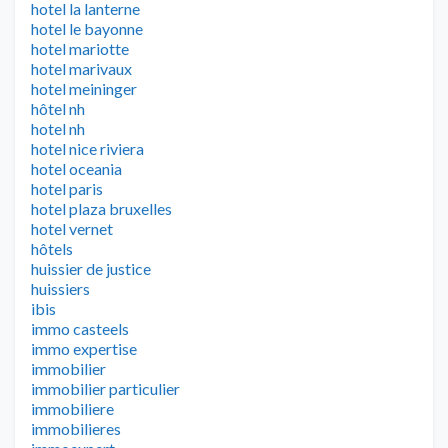
hotel la lanterne
hotel le bayonne
hotel mariotte
hotel marivaux
hotel meininger
hôtel nh
hotel nh
hotel nice riviera
hotel oceania
hotel paris
hotel plaza bruxelles
hotel vernet
hôtels
huissier de justice
huissiers
ibis
immo casteels
immo expertise
immobilier
immobilier particulier
immobiliere
immobilieres