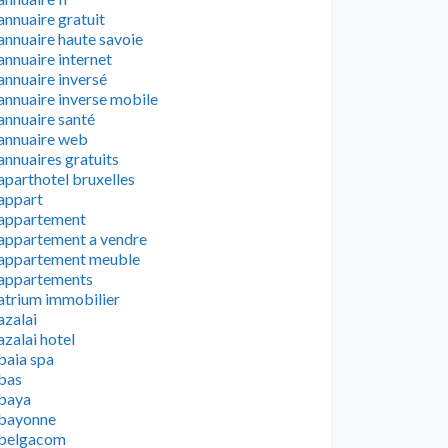
annuaire gratuit
annuaire haute savoie
annuaire internet
annuaire inversé
annuaire inverse mobile
annuaire santé
annuaire web
annuaires gratuits
aparthotel bruxelles
appart
appartement
appartement a vendre
appartement meuble
appartements
atrium immobilier
azalai
azalai hotel
baia spa
bas
baya
bayonne
belgacom