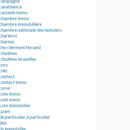
campagne
casablanca
casteels immo
chambre immo
chambre immobilière
chambre nationale des huissiers
charleroi
charme
chu clermont ferrand
citadines
citadines bruxelles
cncc
cnhj
contact
contact immo
corse
cote immo
coté immo
cote immobilier
cpam
de particulier à particulier
dea
ds immobilier