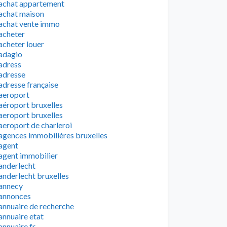
achat appartement
achat maison
achat vente immo
acheter
acheter louer
adagio
adress
adresse
adresse française
aeroport
aéroport bruxelles
aeroport bruxelles
aeroport de charleroi
agences immobilières bruxelles
agent
agent immobilier
anderlecht
anderlecht bruxelles
annecy
annonces
annuaire de recherche
annuaire etat
annuaire fr