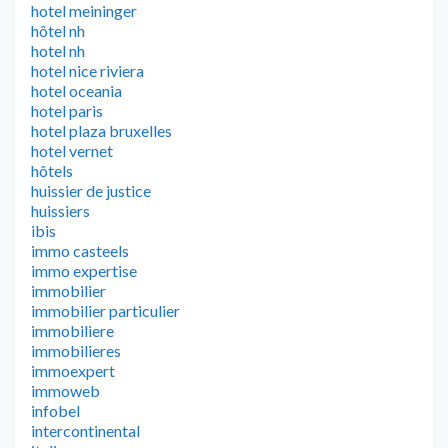
hotel meininger
hôtel nh
hotel nh
hotel nice riviera
hotel oceania
hotel paris
hotel plaza bruxelles
hotel vernet
hôtels
huissier de justice
huissiers
ibis
immo casteels
immo expertise
immobilier
immobilier particulier
immobiliere
immobilieres
immoexpert
immoweb
infobel
intercontinental