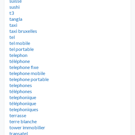
suisse
sushi
t3
tangla
taxi
taxi bruxelles
tel
tel mobile
tel portable
telephon
téléphone
telephone fixe
telephone mobile
telephone portable
telephones
téléphones
telephonique
téléphonique
telephoniques
terrasse
terre blanche
tower immobilier
transatel