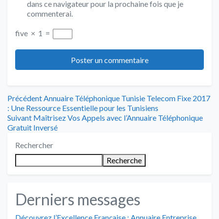
dans ce navigateur pour la prochaine fois que je
commenterai.
five
×
1
=
Navigation
Article
Précédent
Annuaire Téléphonique Tunisie Telecom Fixe 2017
précédent
: Une Ressource Essentielle pour les Tunisiens
de
Article
:
Suivant
Maîtrisez Vos Appels avec l’Annuaire Téléphonique
suivant
Gratuit Inversé
l’article
:
Rechercher
Recherche
Derniers messages
Découvrez l’Excellence Française : Annuaire Entreprise