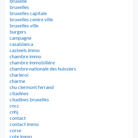
bruxelle
bruxelles
bruxelles capitale
bruxelles centre ville
bruxelles ville
burgers
campagne
casablanca
casteels immo
chambre immo
chambre immobilière
chambre nationale des huissiers
charleroi
charme
chu clermont ferrand
citadines
citadines bruxelles
cncc
cnhj
contact
contact immo
corse
cote immo