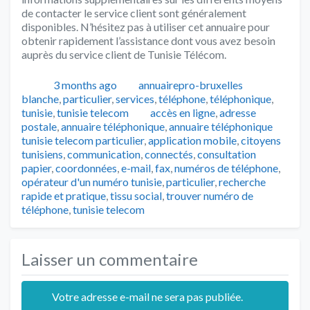
de contacter le service client sont généralement
disponibles. N’hésitez pas à utiliser cet annuaire pour
obtenir rapidement l’assistance dont vous avez besoin
auprès du service client de Tunisie Télécom.
Publié
Auteur
Catégorie
3 months ago
annuairepro-bruxelles
blanche
,
particulier
,
services
,
téléphone
,
téléphonique
,
Tags
tunisie
,
tunisie telecom
accès en ligne
,
adresse
postale
,
annuaire téléphonique
,
annuaire téléphonique
tunisie telecom particulier
,
application mobile
,
citoyens
tunisiens
,
communication
,
connectés
,
consultation
papier
,
coordonnées
,
e-mail
,
fax
,
numéros de téléphone
,
opérateur d'un numéro tunisie
,
particulier
,
recherche
rapide et pratique
,
tissu social
,
trouver numéro de
téléphone
,
tunisie telecom
Laisser un commentaire
Votre adresse e-mail ne sera pas publiée.