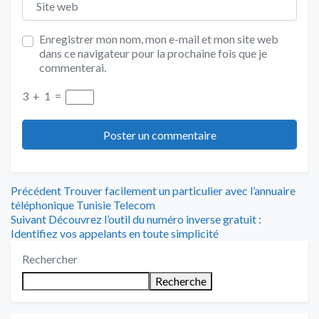
Enregistrer mon nom, mon e-mail et mon site web
dans ce navigateur pour la prochaine fois que je
commenterai.
3
+
1
=
Navigation
Article
Précédent
Trouver facilement un particulier avec l’annuaire
précédent
téléphonique Tunisie Telecom
de
Article
:
Suivant
Découvrez l’outil du numéro inverse gratuit :
suivant
Identifiez vos appelants en toute simplicité
l’article
:
Rechercher
Recherche