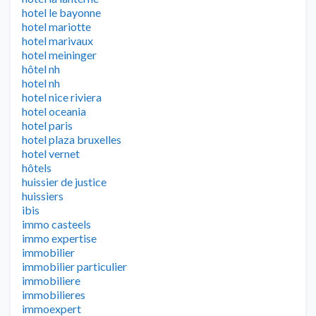
hotel le bayonne
hotel mariotte
hotel marivaux
hotel meininger
hôtel nh
hotel nh
hotel nice riviera
hotel oceania
hotel paris
hotel plaza bruxelles
hotel vernet
hôtels
huissier de justice
huissiers
ibis
immo casteels
immo expertise
immobilier
immobilier particulier
immobiliere
immobilieres
immoexpert