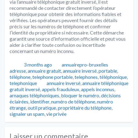
via l’annuaire téléphonique gratuit inversé, il est
recommandé de contacter directement l’opérateur
téléphonique pour obtenir des informations fiables et
vérifiées. Les opérateurs peuvent fournir des détails
précis sur les numéros de téléphone et confirmer
l’identité du propriétaire si nécessaire. Cette démarche
garantit une source d’information officielle et peut vous
aider à clarifier toute confusion ou incertitude
concernant un numéro inconnu.
Publié
Auteur
Catégorie
3 months ago
annuairepro-bruxelles
adresse
,
annuaire gratuit
,
annuaire inversé
,
portable
,
téléphone
,
telephone portable
,
telephones
,
téléphonique
,
Tags
telephonique
annuaire inversé
,
annuaire téléphonique
gratuit inversé
,
appels frauduleux
,
appels inconnus
,
arnaques téléphoniques
,
bloquer le numéro
,
décisions
éclairées
,
identifier
,
numéro de téléphone
,
numéro
étrange
,
outil pratique
,
propriétaire du téléphone
,
signaler un spam
,
vie privée
Laisser un commentaire