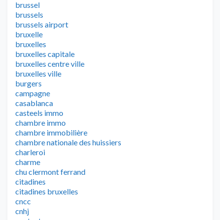
brussel
brussels
brussels airport
bruxelle
bruxelles
bruxelles capitale
bruxelles centre ville
bruxelles ville
burgers
campagne
casablanca
casteels immo
chambre immo
chambre immobilière
chambre nationale des huissiers
charleroi
charme
chu clermont ferrand
citadines
citadines bruxelles
cncc
cnhj