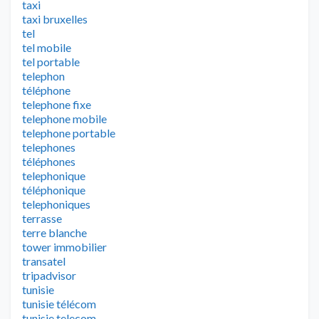
taxi
taxi bruxelles
tel
tel mobile
tel portable
telephon
téléphone
telephone fixe
telephone mobile
telephone portable
telephones
téléphones
telephonique
téléphonique
telephoniques
terrasse
terre blanche
tower immobilier
transatel
tripadvisor
tunisie
tunisie télécom
tunisie telecom