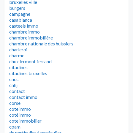
bruxelles ville
burgers
campagne
casablanca
casteels immo
chambre immo
chambre immobilière
chambre nationale des huissiers
charleroi
charme
chu clermont ferrand
citadines
citadines bruxelles
cncc
cnhj
contact
contact immo
corse
cote immo
coté immo
cote immobilier
cpam
de particulier à particulier