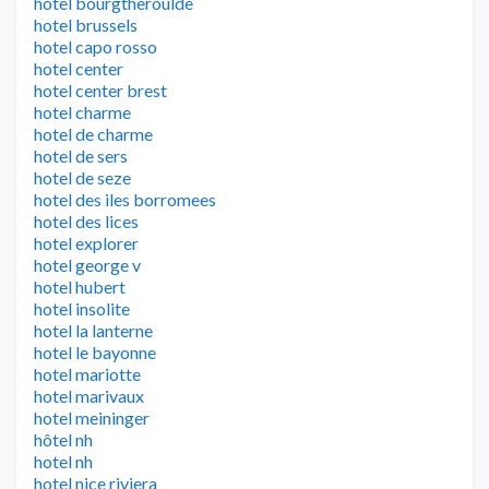
hotel bourgtheroulde
hotel brussels
hotel capo rosso
hotel center
hotel center brest
hotel charme
hotel de charme
hotel de sers
hotel de seze
hotel des iles borromees
hotel des lices
hotel explorer
hotel george v
hotel hubert
hotel insolite
hotel la lanterne
hotel le bayonne
hotel mariotte
hotel marivaux
hotel meininger
hôtel nh
hotel nh
hotel nice riviera