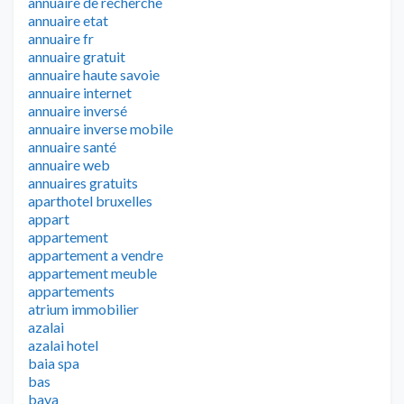
annuaire de recherche
annuaire etat
annuaire fr
annuaire gratuit
annuaire haute savoie
annuaire internet
annuaire inversé
annuaire inverse mobile
annuaire santé
annuaire web
annuaires gratuits
aparthotel bruxelles
appart
appartement
appartement a vendre
appartement meuble
appartements
atrium immobilier
azalai
azalai hotel
baia spa
bas
baya