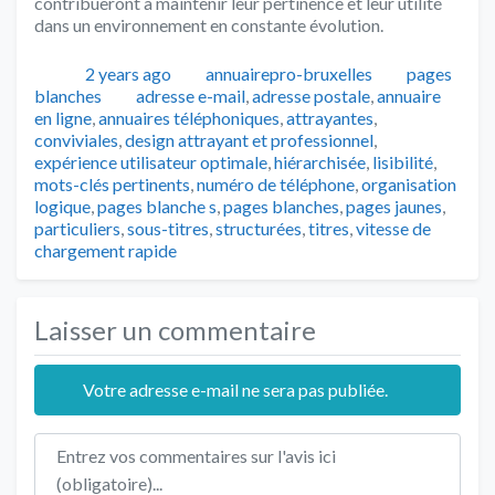
contribueront à maintenir leur pertinence et leur utilité
dans un environnement en constante évolution.
Publié
Auteur
Catégories
2 years ago
annuairepro-bruxelles
pages
Tags
blanches
adresse e-mail
,
adresse postale
,
annuaire
en ligne
,
annuaires téléphoniques
,
attrayantes
,
conviviales
,
design attrayant et professionnel
,
expérience utilisateur optimale
,
hiérarchisée
,
lisibilité
,
mots-clés pertinents
,
numéro de téléphone
,
organisation
logique
,
pages blanche s
,
pages blanches
,
pages jaunes
,
particuliers
,
sous-titres
,
structurées
,
titres
,
vitesse de
chargement rapide
Laisser un commentaire
Votre adresse e-mail ne sera pas publiée.
Texte de l'avis