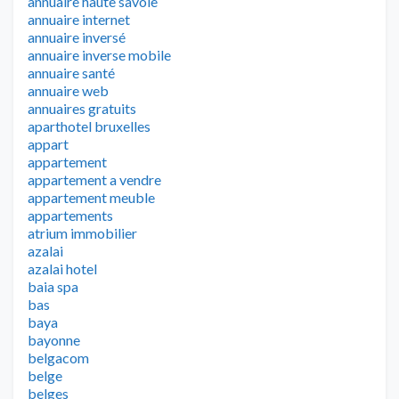
annuaire haute savoie
annuaire internet
annuaire inversé
annuaire inverse mobile
annuaire santé
annuaire web
annuaires gratuits
aparthotel bruxelles
appart
appartement
appartement a vendre
appartement meuble
appartements
atrium immobilier
azalai
azalai hotel
baia spa
bas
baya
bayonne
belgacom
belge
belges