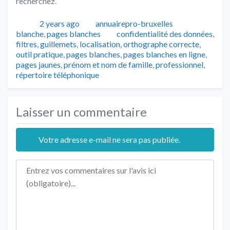
recherchez.
Publié
Auteur
Catégories
2 years ago
annuairepro-bruxelles
Tags
blanche
,
pages blanches
confidentialité des données
,
filtres
,
guillemets
,
localisation
,
orthographe correcte
,
outil pratique
,
pages blanches
,
pages blanches en ligne
,
pages jaunes
,
prénom et nom de famille
,
professionnel
,
répertoire téléphonique
Laisser un commentaire
Votre adresse e-mail ne sera pas publiée.
Texte de l'avis