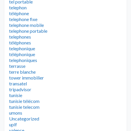
tel portable
telephon
téléphone
telephone fixe
telephone mobile
telephone portable
telephones
téléphones
telephonique
téléphonique
telephoniques
terrasse
terre blanche
tower immobilier
transatel
tripadvisor
tunisie
tunisie télécom
tunisie telecom
umons
Uncategorized
uplf
valence