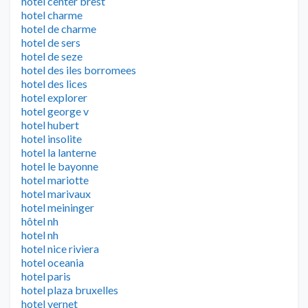
hotel center brest
hotel charme
hotel de charme
hotel de sers
hotel de seze
hotel des iles borromees
hotel des lices
hotel explorer
hotel george v
hotel hubert
hotel insolite
hotel la lanterne
hotel le bayonne
hotel mariotte
hotel marivaux
hotel meininger
hôtel nh
hotel nh
hotel nice riviera
hotel oceania
hotel paris
hotel plaza bruxelles
hotel vernet