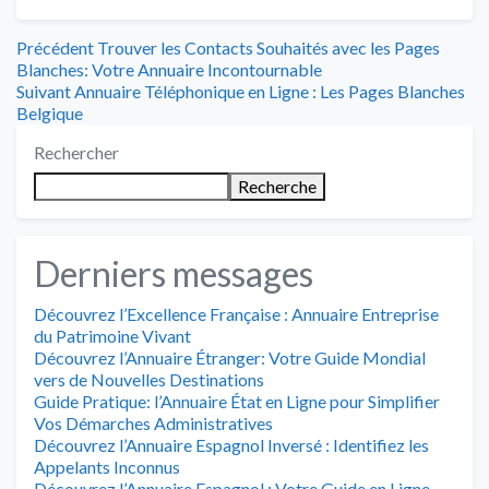
Navigation
Article
Précédent
Trouver les Contacts Souhaités avec les Pages
précédent
Blanches: Votre Annuaire Incontournable
de
Article
:
Suivant
Annuaire Téléphonique en Ligne : Les Pages Blanches
suivant
Belgique
l’article
:
Rechercher
Recherche
Derniers messages
Découvrez l’Excellence Française : Annuaire Entreprise
du Patrimoine Vivant
Découvrez l’Annuaire Étranger: Votre Guide Mondial
vers de Nouvelles Destinations
Guide Pratique: l’Annuaire État en Ligne pour Simplifier
Vos Démarches Administratives
Découvrez l’Annuaire Espagnol Inversé : Identifiez les
Appelants Inconnus
Découvrez l’Annuaire Espagnol : Votre Guide en Ligne