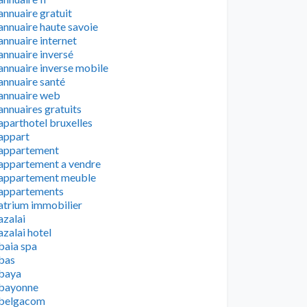
annuaire gratuit
annuaire haute savoie
annuaire internet
annuaire inversé
annuaire inverse mobile
annuaire santé
annuaire web
annuaires gratuits
aparthotel bruxelles
appart
appartement
appartement a vendre
appartement meuble
appartements
atrium immobilier
azalai
azalai hotel
baia spa
bas
baya
bayonne
belgacom