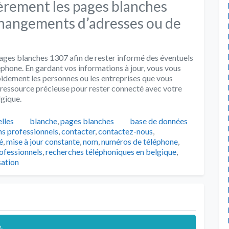
èrement les pages blanches
changements d’adresses ou de
pages blanches 1307 afin de rester informé des éventuels
hone. En gardant vos informations à jour, vous vous
pidement les personnes ou les entreprises que vous
ressource précieuse pour rester connecté avec votre
lgique.
Catégories
Tags
lles
blanche
,
pages blanches
base de données
ns professionnels
,
contacter
,
contactez-nous
,
é
,
mise à jour constante
,
nom
,
numéros de téléphone
,
ofessionnels
,
recherches téléphoniques en belgique
,
sation
.