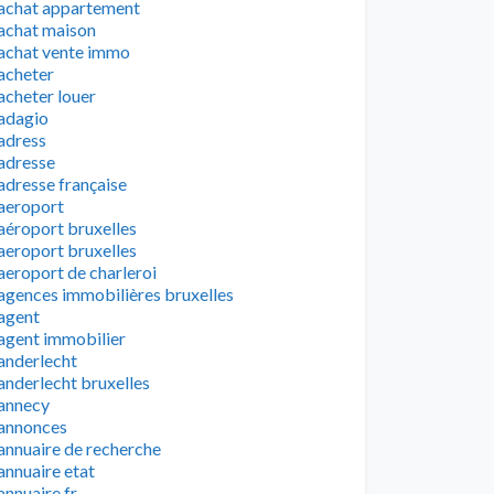
achat appartement
achat maison
achat vente immo
acheter
acheter louer
adagio
adress
adresse
adresse française
aeroport
aéroport bruxelles
aeroport bruxelles
aeroport de charleroi
agences immobilières bruxelles
agent
agent immobilier
anderlecht
anderlecht bruxelles
annecy
annonces
annuaire de recherche
annuaire etat
annuaire fr