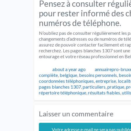
Pensez à consulter réguli
pour rester informé des 
numéros de téléphone.
N’oubliez pas de consulter régulièrement les 
changements d’adresses ou de numéros de télép
assurez de pouvoir contacter facilement et ra
recherchez. Les pages blanches 1307 sont une 
entourage et votre réseau professionnel en Be
Publié
Auteur
about a year ago
annuairepro-bruxe
complète
,
belgique
,
besoins personnels
,
besoi
coordonnées téléphoniques
,
entreprise
,
localit
pages blanches 1307
,
particuliers
,
pratique
,
pr
répertoire téléphonique
,
résultats fiables
,
utili
Laisser un commentaire
Votre adresse e-mail ne sera pas publiée