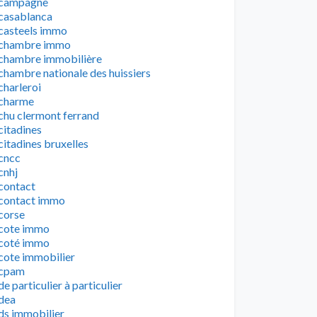
campagne
casablanca
casteels immo
chambre immo
chambre immobilière
chambre nationale des huissiers
charleroi
charme
chu clermont ferrand
citadines
citadines bruxelles
cncc
cnhj
contact
contact immo
corse
cote immo
coté immo
cote immobilier
cpam
de particulier à particulier
dea
ds immobilier