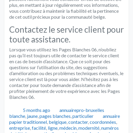
plus, en mettant à jour régulièrement vos informations,
vous contribuez à maintenir la fiabilité et la pertinence
de cet outil précieux pour la communauté belge.
Contactez le service client pour
toute assistance.
Lorsque vous utilisez les Pages Blanches 06, n’oubliez
pas qu’il est toujours utile de contacter le service client
en cas de besoin d’assistance. Que ce soit pour des
questions sur l’utilisation du site, des suggestions
d’amélioration ou des problèmes techniques éventuels, le
service client est là pour vous aider. N’hésitez pas à les
contacter pour toute demande d’assistance afin de
profiter pleinement de votre expérience avec les Pages
Blanches 06.
Publié
Auteur
Catégorie
5 months ago
annuairepro-bruxelles
Tags
blanche
,
jaune
,
pages blanches
,
particulier
annuaire
papier traditionnel
,
belgique
,
contacter
,
coordonnées
,
entreprise
,
facilité
,
ligne
,
médecin
,
modernité
,
numéros