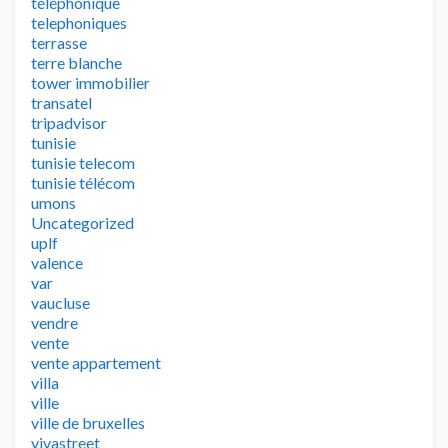
téléphonique
telephoniques
terrasse
terre blanche
tower immobilier
transatel
tripadvisor
tunisie
tunisie telecom
tunisie télécom
umons
Uncategorized
uplf
valence
var
vaucluse
vendre
vente
vente appartement
villa
ville
ville de bruxelles
vivastreet