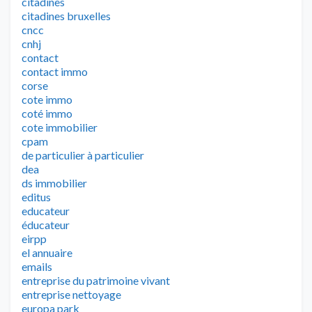
citadines
citadines bruxelles
cncc
cnhj
contact
contact immo
corse
cote immo
coté immo
cote immobilier
cpam
de particulier à particulier
dea
ds immobilier
editus
educateur
éducateur
eirpp
el annuaire
emails
entreprise du patrimoine vivant
entreprise nettoyage
europa park