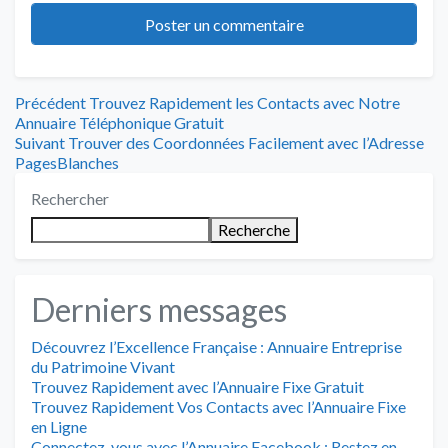
Navigation
Article
Précédent
Trouvez Rapidement les Contacts avec Notre
précédent
Annuaire Téléphonique Gratuit
de
Article
:
Suivant
Trouver des Coordonnées Facilement avec l’Adresse
suivant
PagesBlanches
l’article
:
Rechercher
Recherche
Derniers messages
Découvrez l’Excellence Française : Annuaire Entreprise
du Patrimoine Vivant
Trouvez Rapidement avec l’Annuaire Fixe Gratuit
Trouvez Rapidement Vos Contacts avec l’Annuaire Fixe
en Ligne
Connectez-vous avec l’Annuaire Facebook : Restez en