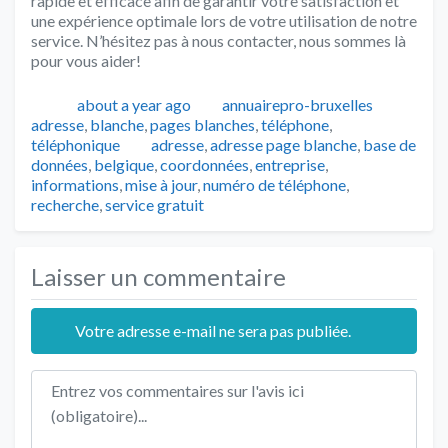
rapide et efficace afin de garantir votre satisfaction et
une expérience optimale lors de votre utilisation de notre
service. N’hésitez pas à nous contacter, nous sommes là
pour vous aider!
Publié
Auteur
Catégo
about a year ago
annuairepro-bruxelles
adresse
,
blanche
,
pages blanches
,
téléphone
,
Tags
téléphonique
adresse
,
adresse page blanche
,
base de
données
,
belgique
,
coordonnées
,
entreprise
,
informations
,
mise à jour
,
numéro de téléphone
,
recherche
,
service gratuit
Laisser un commentaire
Votre adresse e-mail ne sera pas publiée.
Texte de l'avis