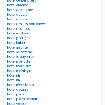
hotel center brest
hotel charme
hotel de charme
hotel de sers
hotel de seze
hotel des iles borromees
hotel des lices
hotel explorer
hotel george v
hotel hubert
hotel insolite
hotel la lanterne
hotel le bayonne
hotel mariotte
hotel marivaux
hotel meininger
hôtel nh
hotel nh
hotel nice riviera
hotel oceania
hotel paris
hotel plaza bruxelles
hotel vernet