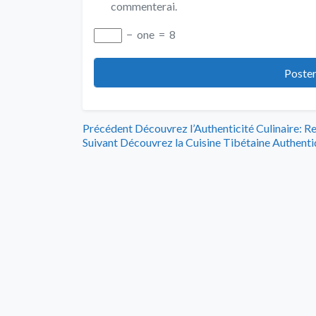
commenterai.
−
one
=
8
Navigation
Article
Précédent
Découvrez l’Authenticité Culinaire: R
Article
précédent
Suivant
Découvrez la Cuisine Tibétaine Authenti
de
suivant
:
:
l’article