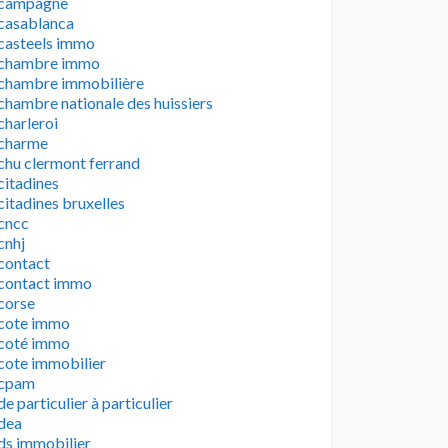
campagne
casablanca
casteels immo
chambre immo
chambre immobilière
chambre nationale des huissiers
charleroi
charme
chu clermont ferrand
citadines
citadines bruxelles
cncc
cnhj
contact
contact immo
corse
cote immo
coté immo
cote immobilier
cpam
de particulier à particulier
dea
ds immobilier