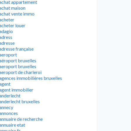
achat appartement
achat maison
achat vente immo
acheter
acheter louer
adagio
adress
adresse
adresse française
aeroport
aéroport bruxelles
aeroport bruxelles
aeroport de charleroi
agences immobilières bruxelles
agent
agent immobilier
anderlecht
anderlecht bruxelles
annecy
annonces
annuaire de recherche
annuaire etat
annuaire fr