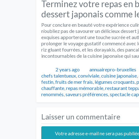
Terminez votre repas en b
dessert japonais comme le
Pour conclure en beauté votre expérience culin
n’oubliez pas de savourer un délicieux dessert 
exquises apporteront une touche sucrée et auth
prolonger le voyage gustatif commencé avec les
riz gluant fourrées, et les dorayakis, des panca
incontournables de la cuisine japonaise qui sau
Publié
Auteur
2 years ago
annuairepro-bruxelles
chefs talentueux
,
conviviale
,
cuisine japonaise
,
festin
,
fruits de mer frais
,
légumes croquants
,
p
chauffante
,
repas mémorable
,
restaurant tepp
renommés
,
saveurs préférences
,
spectacle cap
Laisser un commentaire
Votre adresse e-mail ne sera pas publiée