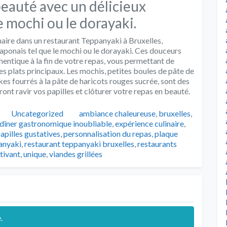
eauté avec un délicieux
 mochi ou le dorayaki.
aire dans un restaurant Teppanyaki à Bruxelles,
japonais tel que le mochi ou le dorayaki. Ces douceurs
entique à la fin de votre repas, vous permettant de
 plats principaux. Les mochis, petites boules de pâte de
kes fourrés à la pâte de haricots rouges sucrée, sont des
ront ravir vos papilles et clôturer votre repas en beauté.
Catégories
Tags
Uncategorized
ambiance chaleureuse
,
bruxelles
,
dîner gastronomique inoubliable
,
expérience culinaire
,
apilles gustatives
,
personnalisation du repas
,
plaque
anyaki
,
restaurant teppanyaki bruxelles
,
restaurants
tivant
,
unique
,
viandes grillées
.