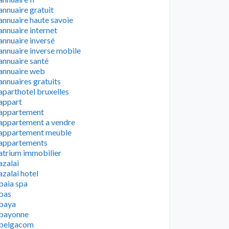
annuaire gratuit
annuaire haute savoie
annuaire internet
annuaire inversé
annuaire inverse mobile
annuaire santé
annuaire web
annuaires gratuits
aparthotel bruxelles
appart
appartement
appartement a vendre
appartement meuble
appartements
atrium immobilier
azalai
azalai hotel
baia spa
bas
baya
bayonne
belgacom