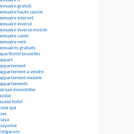
annuaire gratuit
annuaire haute savoie
annuaire internet
annuaire inversé
annuaire inverse mobile
annuaire santé
annuaire web
annuaires gratuits
aparthotel bruxelles
appart
appartement
appartement a vendre
appartement meuble
appartements
atrium immobilier
azalai
azalai hotel
baia spa
bas
baya
bayonne
belgacom