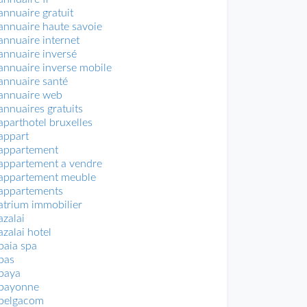
annuaire gratuit
annuaire haute savoie
annuaire internet
annuaire inversé
annuaire inverse mobile
annuaire santé
annuaire web
annuaires gratuits
aparthotel bruxelles
appart
appartement
appartement a vendre
appartement meuble
appartements
atrium immobilier
azalai
azalai hotel
baia spa
bas
baya
bayonne
belgacom