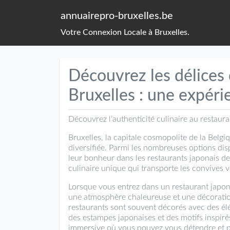
annuairepro-bruxelles.be
Votre Connexion Locale à Bruxelles.
Découvrez les délices 
Bruxelles : une expéri
Découvrez l’authenticité culinaire au restaura
Bruxelles, la capitale cosmopolite de la Belg
diversifiée. Parmi les nombreuses options dis
leur bonheur dans les restaurants japonais de 
culinaire unique qui transporte les convives v
Lorsque vous entrez dans un restaurant japon
une atmosphère chaleureuse et une décoration 
restaurants sont souvent décorés avec des élé
des estampes japonaises et des motifs inspir
immersive où vous pouvez vous détendre et pr