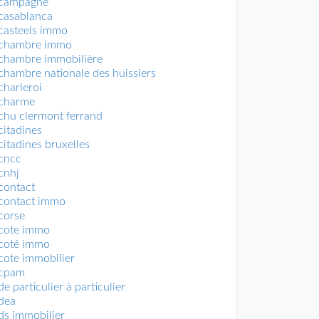
campagne
casablanca
casteels immo
chambre immo
chambre immobilière
chambre nationale des huissiers
charleroi
charme
chu clermont ferrand
citadines
citadines bruxelles
cncc
cnhj
contact
contact immo
corse
cote immo
coté immo
cote immobilier
cpam
de particulier à particulier
dea
ds immobilier