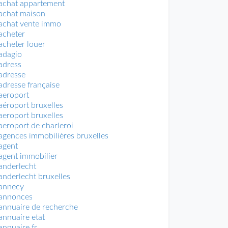
achat appartement
achat maison
achat vente immo
acheter
acheter louer
adagio
adress
adresse
adresse française
aeroport
aéroport bruxelles
aeroport bruxelles
aeroport de charleroi
agences immobilières bruxelles
agent
agent immobilier
anderlecht
anderlecht bruxelles
annecy
annonces
annuaire de recherche
annuaire etat
annuaire fr