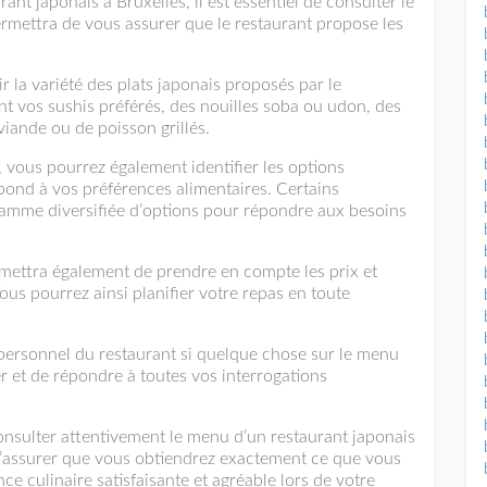
nt japonais à Bruxelles, il est essentiel de consulter le
rmettra de vous assurer que le restaurant propose les
 la variété des plats japonais proposés par le
ent vos sushis préférés, des nouilles soba ou udon, des
iande ou de poisson grillés.
 vous pourrez également identifier les options
pond à vos préférences alimentaires. Certains
 gamme diversifiée d’options pour répondre aux besoins
rmettra également de prendre en compte les prix et
ous pourrez ainsi planifier votre repas en toute
 personnel du restaurant si quelque chose sur le menu
er et de répondre à toutes vos interrogations
sulter attentivement le menu d’un restaurant japonais
 s’assurer que vous obtiendrez exactement ce que vous
e culinaire satisfaisante et agréable lors de votre