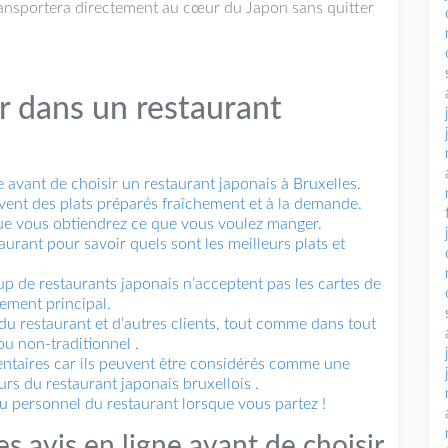
ransportera directement au cœur du Japon sans quitter
r dans un restaurant
e avant de choisir un restaurant japonais à Bruxelles.
rvent des plats préparés fraîchement et à la demande.
ue vous obtiendrez ce que vous voulez manger.
rant pour savoir quels sont les meilleurs plats et
up de restaurants japonais n’acceptent pas les cartes de
ement principal.
u restaurant et d’autres clients, tout comme dans tout
ou non-traditionnel .
entaires car ils peuvent être considérés comme une
urs du restaurant japonais bruxellois .
au personnel du restaurant lorsque vous partez !
es avis en ligne avant de choisir