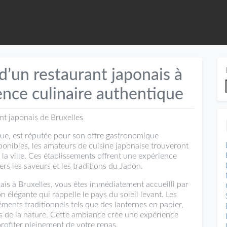
d’un restaurant japonais à
ence culinaire authentique
nt japonais de Bruxelles
ique, est réputée pour son offre gastronomique
ponibles, les amateurs de cuisine japonaise trouveront
la ville. Ces établissements offrent une expérience
ers les saveurs et les traditions du Japon.
ais à Bruxelles, vous êtes immédiatement accueilli par
élégante qui rappelle le pays du soleil levant. Les
ments traditionnels tels que des lanternes en papier,
és de la nature. Cette ambiance crée une expérience
ofiter pleinement de votre repas.