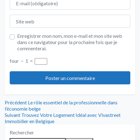
Site web
Enregistrer mon nom, mon e-mail et mon site web
dans ce navigateur pour la prochaine fois que je
commenterai.
four
−
1
=
Navigation
Article
Précédent
Le rôle essentiel de la professionnelle dans
précédent
l’économie belge
de
Article
:
Suivant
Trouvez Votre Logement Idéal avec Vivastreet
suivant
Immobilier en Belgique
l’article
:
Rechercher