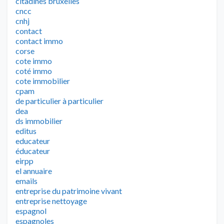
citadines bruxelles
cncc
cnhj
contact
contact immo
corse
cote immo
coté immo
cote immobilier
cpam
de particulier à particulier
dea
ds immobilier
editus
educateur
éducateur
eirpp
el annuaire
emails
entreprise du patrimoine vivant
entreprise nettoyage
espagnol
espagnoles