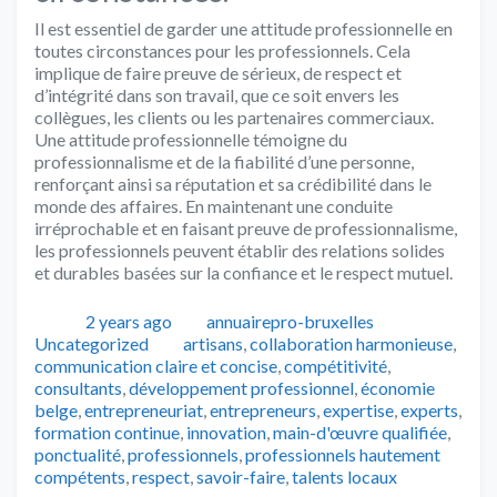
Il est essentiel de garder une attitude professionnelle en
toutes circonstances pour les professionnels. Cela
implique de faire preuve de sérieux, de respect et
d’intégrité dans son travail, que ce soit envers les
collègues, les clients ou les partenaires commerciaux.
Une attitude professionnelle témoigne du
professionnalisme et de la fiabilité d’une personne,
renforçant ainsi sa réputation et sa crédibilité dans le
monde des affaires. En maintenant une conduite
irréprochable et en faisant preuve de professionnalisme,
les professionnels peuvent établir des relations solides
et durables basées sur la confiance et le respect mutuel.
Publié
Auteur
Catégories
2 years ago
annuairepro-bruxelles
Tags
Uncategorized
artisans
,
collaboration harmonieuse
,
communication claire et concise
,
compétitivité
,
consultants
,
développement professionnel
,
économie
belge
,
entrepreneuriat
,
entrepreneurs
,
expertise
,
experts
,
formation continue
,
innovation
,
main-d'œuvre qualifiée
,
ponctualité
,
professionnels
,
professionnels hautement
compétents
,
respect
,
savoir-faire
,
talents locaux