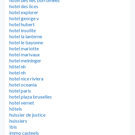
hotel des iles borromees
hotel des lices
hotel explorer
hotel george v
hotel hubert
hotel insolite
hotel la lanterne
hotel le bayonne
hotel mariotte
hotel marivaux
hotel meininger
hôtel nh
hotel nh
hotel nice riviera
hotel oceania
hotel paris
hotel plaza bruxelles
hotel vernet
hôtels
huissier de justice
huissiers
ibis
immo casteels