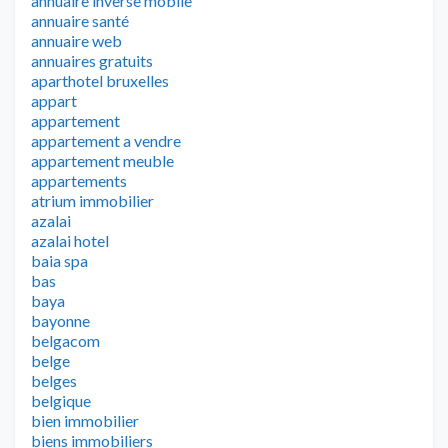
annuaire inverse mobile
annuaire santé
annuaire web
annuaires gratuits
aparthotel bruxelles
appart
appartement
appartement a vendre
appartement meuble
appartements
atrium immobilier
azalai
azalai hotel
baia spa
bas
baya
bayonne
belgacom
belge
belges
belgique
bien immobilier
biens immobiliers