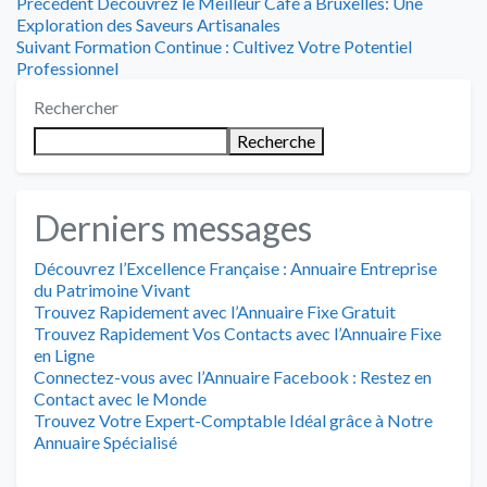
Navigation
Article
Précédent
Découvrez le Meilleur Café à Bruxelles: Une
précédent
Exploration des Saveurs Artisanales
de
Article
:
Suivant
Formation Continue : Cultivez Votre Potentiel
suivant
Professionnel
l’article
:
Rechercher
Recherche
Derniers messages
Découvrez l’Excellence Française : Annuaire Entreprise
du Patrimoine Vivant
Trouvez Rapidement avec l’Annuaire Fixe Gratuit
Trouvez Rapidement Vos Contacts avec l’Annuaire Fixe
en Ligne
Connectez-vous avec l’Annuaire Facebook : Restez en
Contact avec le Monde
Trouvez Votre Expert-Comptable Idéal grâce à Notre
Annuaire Spécialisé