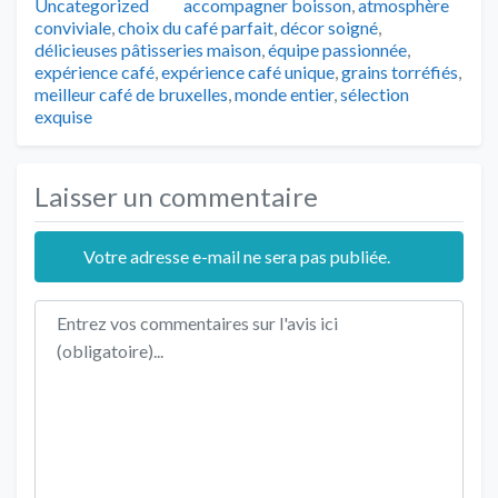
Tags
Uncategorized
accompagner boisson
,
atmosphère
conviviale
,
choix du café parfait
,
décor soigné
,
délicieuses pâtisseries maison
,
équipe passionnée
,
expérience café
,
expérience café unique
,
grains torréfiés
,
meilleur café de bruxelles
,
monde entier
,
sélection
exquise
Laisser un commentaire
Votre adresse e-mail ne sera pas publiée.
Texte de l'avis