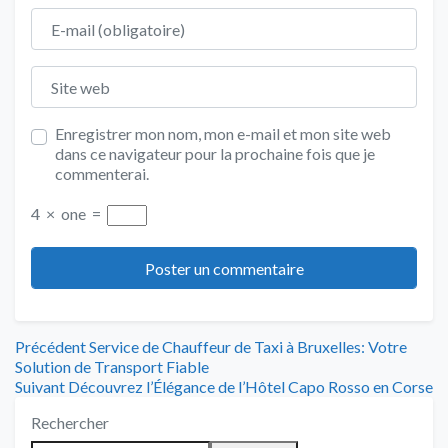
E-mail
Site web
Enregistrer mon nom, mon e-mail et mon site web
dans ce navigateur pour la prochaine fois que je
commenterai.
4
×
one
=
Navigation
Article
Précédent
Service de Chauffeur de Taxi à Bruxelles: Votre
précédent
Solution de Transport Fiable
de
Article
:
Suivant
Découvrez l’Élégance de l’Hôtel Capo Rosso en Corse
suivant
l’article
Rechercher
: