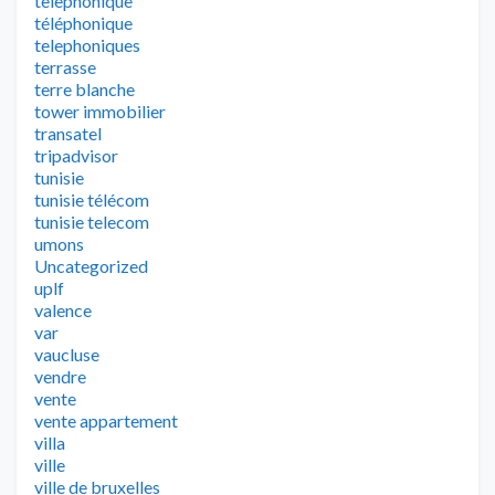
telephonique
téléphonique
telephoniques
terrasse
terre blanche
tower immobilier
transatel
tripadvisor
tunisie
tunisie télécom
tunisie telecom
umons
Uncategorized
uplf
valence
var
vaucluse
vendre
vente
vente appartement
villa
ville
ville de bruxelles