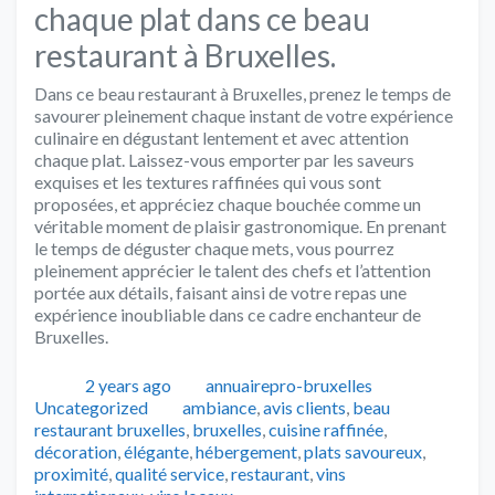
chaque plat dans ce beau
restaurant à Bruxelles.
Dans ce beau restaurant à Bruxelles, prenez le temps de
savourer pleinement chaque instant de votre expérience
culinaire en dégustant lentement et avec attention
chaque plat. Laissez-vous emporter par les saveurs
exquises et les textures raffinées qui vous sont
proposées, et appréciez chaque bouchée comme un
véritable moment de plaisir gastronomique. En prenant
le temps de déguster chaque mets, vous pourrez
pleinement apprécier le talent des chefs et l’attention
portée aux détails, faisant ainsi de votre repas une
expérience inoubliable dans ce cadre enchanteur de
Bruxelles.
Publié
Auteur
Catégories
2 years ago
annuairepro-bruxelles
Tags
Uncategorized
ambiance
,
avis clients
,
beau
restaurant bruxelles
,
bruxelles
,
cuisine raffinée
,
décoration
,
élégante
,
hébergement
,
plats savoureux
,
proximité
,
qualité service
,
restaurant
,
vins