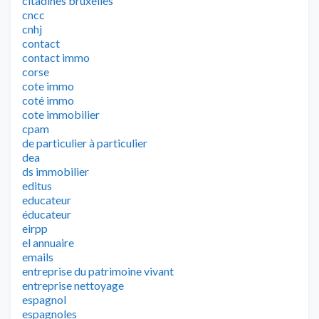
citadines bruxelles
cncc
cnhj
contact
contact immo
corse
cote immo
coté immo
cote immobilier
cpam
de particulier à particulier
dea
ds immobilier
editus
educateur
éducateur
eirpp
el annuaire
emails
entreprise du patrimoine vivant
entreprise nettoyage
espagnol
espagnoles