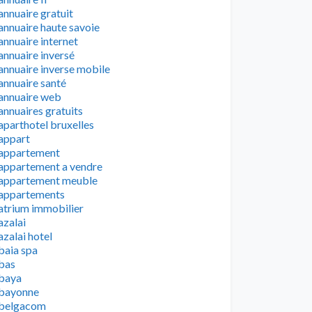
annuaire gratuit
annuaire haute savoie
annuaire internet
annuaire inversé
annuaire inverse mobile
annuaire santé
annuaire web
annuaires gratuits
aparthotel bruxelles
appart
appartement
appartement a vendre
appartement meuble
appartements
atrium immobilier
azalai
azalai hotel
baia spa
bas
baya
bayonne
belgacom