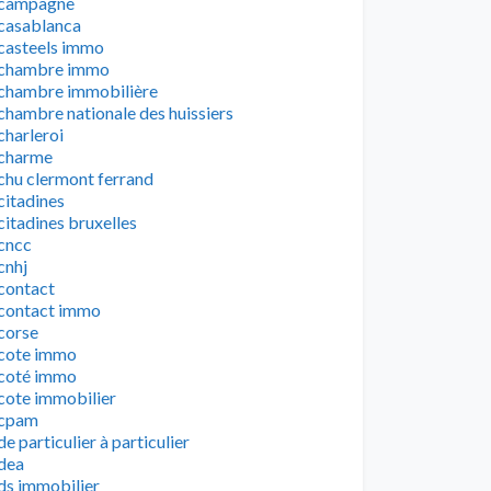
campagne
casablanca
casteels immo
chambre immo
chambre immobilière
chambre nationale des huissiers
charleroi
charme
chu clermont ferrand
citadines
citadines bruxelles
cncc
cnhj
contact
contact immo
corse
cote immo
coté immo
cote immobilier
cpam
de particulier à particulier
dea
ds immobilier