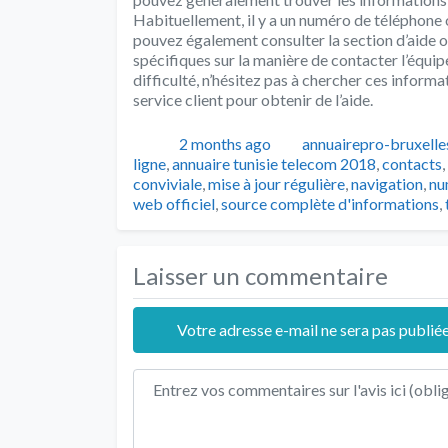
Habituellement, il y a un numéro de téléphone
pouvez également consulter la section d’aide o
spécifiques sur la manière de contacter l’équi
difficulté, n’hésitez pas à chercher ces informa
service client pour obtenir de l’aide.
Publié
Auteur
2 months ago
annuairepro-bruxelle
ligne
,
annuaire tunisie telecom 2018
,
contacts
,
conviviale
,
mise à jour régulière
,
navigation
,
nu
web officiel
,
source complète d'informations
,
Laisser un commentaire
Votre adresse e-mail ne sera pas publiée
Texte de l'avis