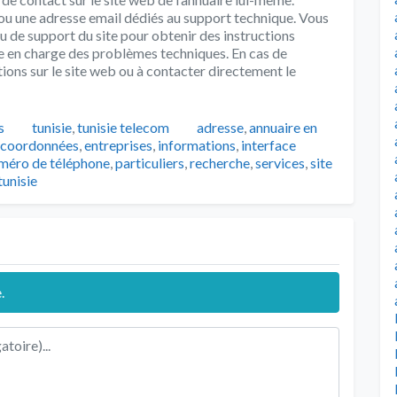
 ou une adresse email dédiés au support technique. Vous
u de support du site pour obtenir des instructions
pe en charge des problèmes techniques. En cas de
tions sur le site web ou à contacter directement le
Catégories
Tags
s
tunisie
,
tunisie telecom
adresse
,
annuaire en
coordonnées
,
entreprises
,
informations
,
interface
méro de téléphone
,
particuliers
,
recherche
,
services
,
site
tunisie
.