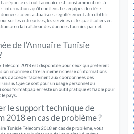
La réponse est oui, l’annuaire est constamment mis à
des informations qu’il contient. Les équipes derrière
s données soient actualisées régulièrement afin d’offrir
our sur les entreprises, les services et les particuliers en
onfiance en la fraîcheur des données fournies par cet
mée de l’Annuaire Tunisie
?
ie Telecom 2018 est disponible pour ceux qui préfèrent
ersion imprimée offre la même richesse d’informations
ateurs d’accéder facilement aux coordonnées des
n Tunisie. Que ce soit pour un usage personnel ou
 sous format papier reste un outil pratique et fiable pour
 le pays.
r le support technique de
m 2018 en cas de problème ?
aire Tunisie Telecom 2018 en cas de problème, vous
e contact sur le site web de l’annuaire lui-même.