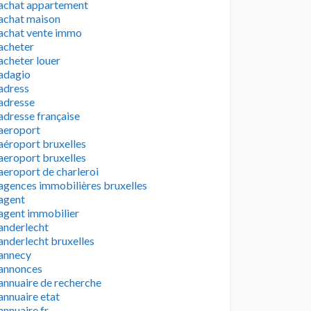
achat appartement
achat maison
achat vente immo
acheter
acheter louer
adagio
adress
adresse
adresse française
aeroport
aéroport bruxelles
aeroport bruxelles
aeroport de charleroi
agences immobilières bruxelles
agent
agent immobilier
anderlecht
anderlecht bruxelles
annecy
annonces
annuaire de recherche
annuaire etat
annuaire fr