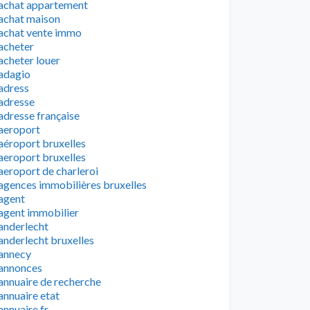
achat appartement
achat maison
achat vente immo
acheter
acheter louer
adagio
adress
adresse
adresse française
aeroport
aéroport bruxelles
aeroport bruxelles
aeroport de charleroi
agences immobilières bruxelles
agent
agent immobilier
anderlecht
anderlecht bruxelles
annecy
annonces
annuaire de recherche
annuaire etat
annuaire fr