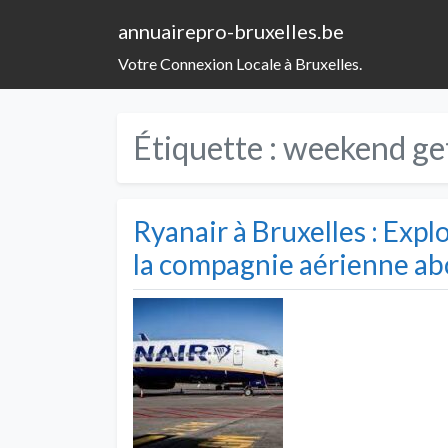
annuairepro-bruxelles.be
Votre Connexion Locale à Bruxelles.
Étiquette :
weekend get
Ryanair à Bruxelles : Explo
la compagnie aérienne ab