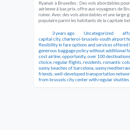
Ryanair à Bruxelles : Des vols abordables pour
aérienne à bas prix, offre aux voyageurs de Br
ruiner. Avec des vols abordables et une large 
populaire parmi les habitants de la capitale be
Publié
Catégories
Tag
3 years ago
Uncategorized
aff
capital city
,
charleroi-brussels-south airport 
flexibility in fare options and services offered
generous baggage policy without additional fe
cost airline
,
opportunity
,
over 100 destinations
choice
,
regular flights
,
residents
,
romantic cob
sunny beaches of barcelona
,
sunny mediterran
friends
,
well-developed transportation network
from brussels city center with regular shuttles