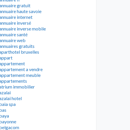
annuaire gratuit
annuaire haute savoie
annuaire internet
annuaire inversé
annuaire inverse mobile
annuaire santé
annuaire web
annuaires gratuits
aparthotel bruxelles
appart
appartement
appartement a vendre
appartement meuble
appartements
atrium immobilier
azalai
azalai hotel
baia spa
bas
baya
bayonne
belgacom