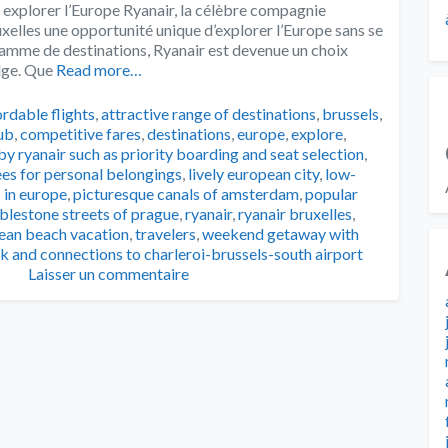
 explorer l’Europe Ryanair, la célèbre compagnie
uxelles une opportunité unique d’explorer l’Europe sans se
gamme de destinations, Ryanair est devenue un choix
lge. Que
Read more…
s
ordable flights
,
attractive range of destinations
,
brussels
,
hub
,
competitive fares
,
destinations
,
europe
,
explore
,
 by ryanair such as priority boarding and seat selection
,
es for personal belongings
,
lively european city
,
low-
 in europe
,
picturesque canals of amsterdam
,
popular
blestone streets of prague
,
ryanair
,
ryanair bruxelles
,
ean beach vacation
,
travelers
,
weekend getaway with
 and connections to charleroi-brussels-south airport
Laisser un commentaire