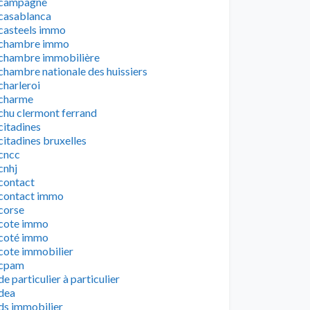
campagne
casablanca
casteels immo
chambre immo
chambre immobilière
chambre nationale des huissiers
charleroi
charme
chu clermont ferrand
citadines
citadines bruxelles
cncc
cnhj
contact
contact immo
corse
cote immo
coté immo
cote immobilier
cpam
de particulier à particulier
dea
ds immobilier