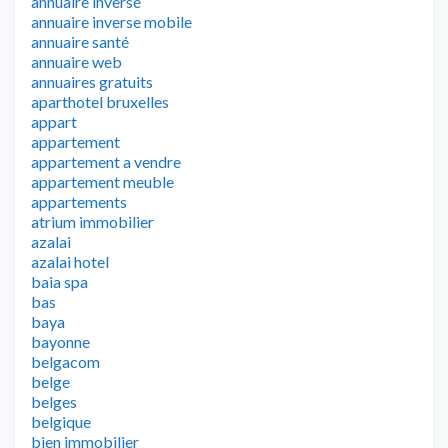
annuaire inversé
annuaire inverse mobile
annuaire santé
annuaire web
annuaires gratuits
aparthotel bruxelles
appart
appartement
appartement a vendre
appartement meuble
appartements
atrium immobilier
azalai
azalai hotel
baia spa
bas
baya
bayonne
belgacom
belge
belges
belgique
bien immobilier