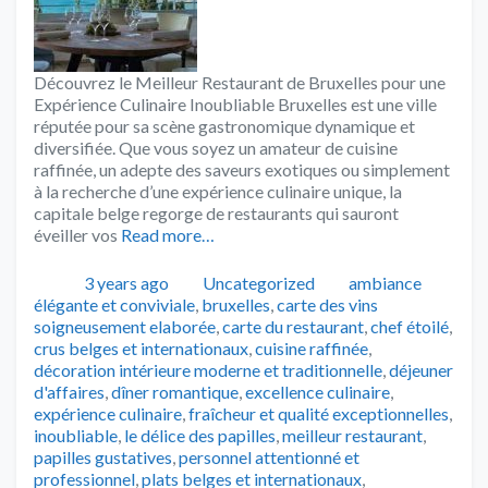
Découvrez le Meilleur Restaurant de Bruxelles pour une
Expérience Culinaire Inoubliable Bruxelles est une ville
réputée pour sa scène gastronomique dynamique et
diversifiée. Que vous soyez un amateur de cuisine
raffinée, un adepte des saveurs exotiques ou simplement
à la recherche d’une expérience culinaire unique, la
capitale belge regorge de restaurants qui sauront
éveiller vos
Read more…
Publié
Catégories
Tags
3 years ago
Uncategorized
ambiance
élégante et conviviale
,
bruxelles
,
carte des vins
soigneusement elaborée
,
carte du restaurant
,
chef étoilé
,
crus belges et internationaux
,
cuisine raffinée
,
décoration intérieure moderne et traditionnelle
,
déjeuner
d'affaires
,
dîner romantique
,
excellence culinaire
,
expérience culinaire
,
fraîcheur et qualité exceptionnelles
,
inoubliable
,
le délice des papilles
,
meilleur restaurant
,
papilles gustatives
,
personnel attentionné et
professionnel
,
plats belges et internationaux
,