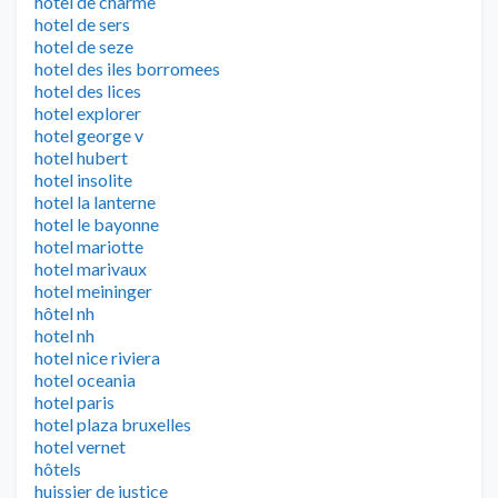
hotel de charme
hotel de sers
hotel de seze
hotel des iles borromees
hotel des lices
hotel explorer
hotel george v
hotel hubert
hotel insolite
hotel la lanterne
hotel le bayonne
hotel mariotte
hotel marivaux
hotel meininger
hôtel nh
hotel nh
hotel nice riviera
hotel oceania
hotel paris
hotel plaza bruxelles
hotel vernet
hôtels
huissier de justice