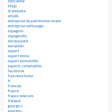
éducateur
eirpp
el annuaire
emails
entreprise du patrimoine vivant
entreprise nettoyage
espagnol
espagnoles
europa park
européen
expert
expert immo
expert immobilier
experts comptables
facebook
fourviere hotel
fr
francais
france
france telecom
fritland
george v
georges