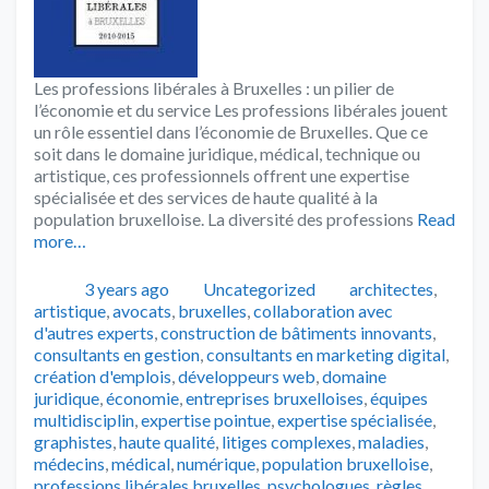
Les professions libérales à Bruxelles : un pilier de
l’économie et du service Les professions libérales jouent
un rôle essentiel dans l’économie de Bruxelles. Que ce
soit dans le domaine juridique, médical, technique ou
artistique, ces professionnels offrent une expertise
spécialisée et des services de haute qualité à la
population bruxelloise. La diversité des professions
Read
more…
Publié
Catégories
Tags
3 years ago
Uncategorized
architectes
,
artistique
,
avocats
,
bruxelles
,
collaboration avec
d'autres experts
,
construction de bâtiments innovants
,
consultants en gestion
,
consultants en marketing digital
,
création d'emplois
,
développeurs web
,
domaine
juridique
,
économie
,
entreprises bruxelloises
,
équipes
multidisciplin
,
expertise pointue
,
expertise spécialisée
,
graphistes
,
haute qualité
,
litiges complexes
,
maladies
,
médecins
,
médical
,
numérique
,
population bruxelloise
,
professions libérales bruxelles
,
psychologues
,
règles