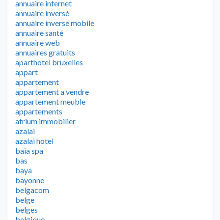
annuaire internet
annuaire inversé
annuaire inverse mobile
annuaire santé
annuaire web
annuaires gratuits
aparthotel bruxelles
appart
appartement
appartement a vendre
appartement meuble
appartements
atrium immobilier
azalai
azalai hotel
baia spa
bas
baya
bayonne
belgacom
belge
belges
belgique