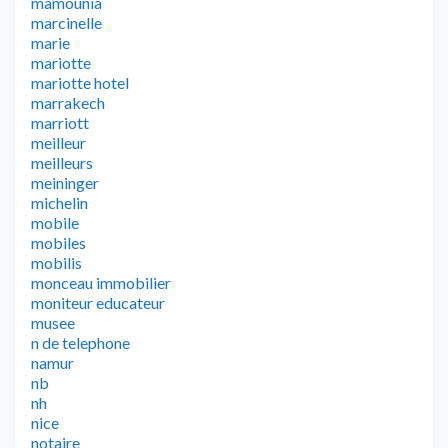
mamounia
marcinelle
marie
mariotte
mariotte hotel
marrakech
marriott
meilleur
meilleurs
meininger
michelin
mobile
mobiles
mobilis
monceau immobilier
moniteur educateur
musee
n de telephone
namur
nb
nh
nice
notaire