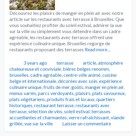
Découvrez les plaisirs de manger en plein air avec notre
article sur les restaurants avec terrasse à Bruxelles. Que
vous souhaitiez profiter du soleil estival, admirer la vue
sur la ville ou simplement vous détendre dans un cadre
agréable, les restaurants avec terrasse offrent une
expérience culinaire unique. Bruxelles regorge de
restaurants proposant des terrasses
Read more…
Publié
Catégories
Tags
3 years ago
terrasse
article
,
atmosphère
chaleureuse et conviviale
,
bières belges renomm
,
bruxelles
,
cadre agréable
,
centre-ville animé
,
cuisine
belge et internationale
,
décorées avec soin
,
expérience
culinaire unique
,
fruits de mer
,
goûts
,
manger en plein air
,
menus variés
,
parcs verdoyants
,
plaisirs
,
plats savoureux
,
plats végétariens
,
produits frais et locaux
,
quartiers
historiques
,
restaurant terrasse
,
restaurants avec
terrasse
,
sélection de vins
,
soleil estival
,
terrasses
accueillantes et charmantes
,
verre rafraîchissant
,
viande
grillée
,
vue sur la ville
Laisser un commentaire