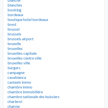
blanche
blanches
booking
bordeaux
boutique hotel bordeaux
brest
brussel
brussels
brussels airport
bruxelle
bruxelles
bruxelles capitale
bruxelles centre ville
bruxelles ville
burgers
campagne
casablanca
casteels immo
chambre immo
chambre immobilière
chambre nationale des huissiers
charleroi
charme