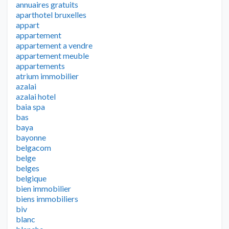
annuaires gratuits
aparthotel bruxelles
appart
appartement
appartement a vendre
appartement meuble
appartements
atrium immobilier
azalai
azalai hotel
baia spa
bas
baya
bayonne
belgacom
belge
belges
belgique
bien immobilier
biens immobiliers
biv
blanc