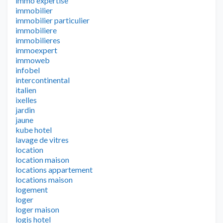
immo expertise
immobilier
immobilier particulier
immobiliere
immobilieres
immoexpert
immoweb
infobel
intercontinental
italien
ixelles
jardin
jaune
kube hotel
lavage de vitres
location
location maison
locations appartement
locations maison
logement
loger
loger maison
logis hotel