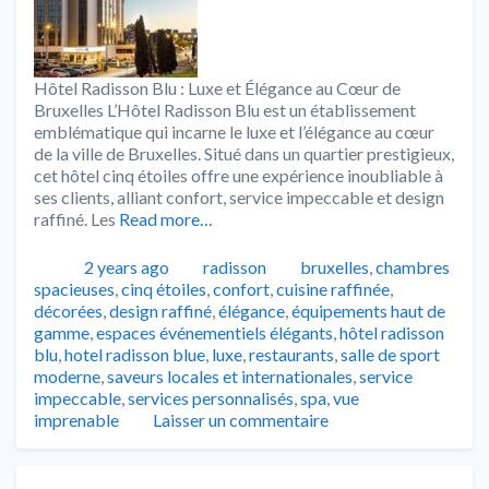
Hôtel Radisson Blu : Luxe et Élégance au Cœur de
Bruxelles L’Hôtel Radisson Blu est un établissement
emblématique qui incarne le luxe et l’élégance au cœur
de la ville de Bruxelles. Situé dans un quartier prestigieux,
cet hôtel cinq étoiles offre une expérience inoubliable à
ses clients, alliant confort, service impeccable et design
raffiné. Les
Read more…
Publié
Catégories
Tags
2 years ago
radisson
bruxelles
,
chambres
spacieuses
,
cinq étoiles
,
confort
,
cuisine raffinée
,
décorées
,
design raffiné
,
élégance
,
équipements haut de
gamme
,
espaces événementiels élégants
,
hôtel radisson
blu
,
hotel radisson blue
,
luxe
,
restaurants
,
salle de sport
moderne
,
saveurs locales et internationales
,
service
impeccable
,
services personnalisés
,
spa
,
vue
imprenable
Laisser un commentaire