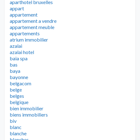
aparthotel bruxelles
appart
appartement
appartement a vendre
appartement meuble
appartements
atrium immobilier
azalai
azalai hotel
baia spa
bas
baya
bayonne
belgacom
belge
belges
belgique
bien immobilier
biens immobiliers
biv
blanc
blanche
blanches