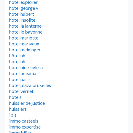
hotel explorer
hotel george v
hotel hubert
hotel insolite
hotel la lanterne
hotel le bayonne
hotel mariotte
hotel marivaux
hotel meininger
hôtel nh
hotel nh
hotel nice riviera
hotel oceania
hotel paris
hotel plaza bruxelles
hotel vernet
hôtels
huissier de justice
huissiers
ibis
immo casteels
immo expertise
immobilier