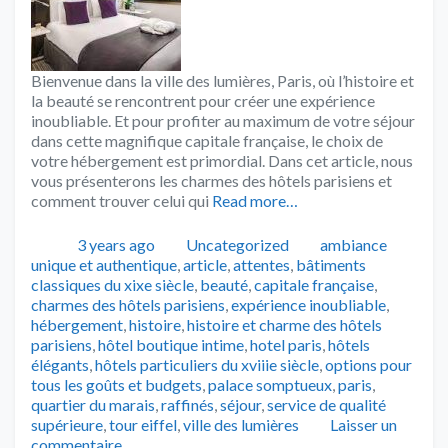
Bienvenue dans la ville des lumières, Paris, où l’histoire et
la beauté se rencontrent pour créer une expérience
inoubliable. Et pour profiter au maximum de votre séjour
dans cette magnifique capitale française, le choix de
votre hébergement est primordial. Dans cet article, nous
vous présenterons les charmes des hôtels parisiens et
comment trouver celui qui
Read more…
Publié
Catégories
Tags
3 years ago
Uncategorized
ambiance
unique et authentique
,
article
,
attentes
,
bâtiments
classiques du xixe siècle
,
beauté
,
capitale française
,
charmes des hôtels parisiens
,
expérience inoubliable
,
hébergement
,
histoire
,
histoire et charme des hôtels
parisiens
,
hôtel boutique intime
,
hotel paris
,
hôtels
élégants
,
hôtels particuliers du xviiie siècle
,
options pour
tous les goûts et budgets
,
palace somptueux
,
paris
,
quartier du marais
,
raffinés
,
séjour
,
service de qualité
supérieure
,
tour eiffel
,
ville des lumières
Laisser un
commentaire