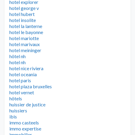
hotel explorer
hotel george v
hotel hubert
hotel insolite
hotel la lanterne
hotel le bayonne
hotel mariotte
hotel marivaux
hotel meininger
hôtel nh
hotel nh
hotel nice riviera
hotel oceania
hotel paris
hotel plaza bruxelles
hotel vernet
hôtels
huissier de justice
huissiers
ibis
immo casteels
immo expertise
immobilier