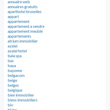
annuaire web
annuaires gratuits
aparthotel bruxelles
appart
appartement
appartement a vendre
appartement meuble
appartements
atrium immobilier
azalai
azalai hotel
baia spa
bas
baya
bayonne
belgacom
belge
belges
belgique
bien immobilier
biens immobiliers
biv
blanc