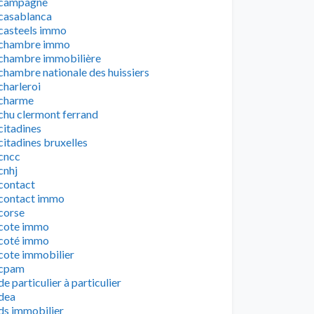
campagne
casablanca
casteels immo
chambre immo
chambre immobilière
chambre nationale des huissiers
charleroi
charme
chu clermont ferrand
citadines
citadines bruxelles
cncc
cnhj
contact
contact immo
corse
cote immo
coté immo
cote immobilier
cpam
de particulier à particulier
dea
ds immobilier