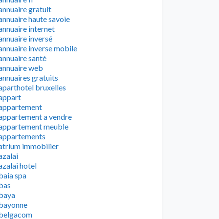
annuaire gratuit
annuaire haute savoie
annuaire internet
annuaire inversé
annuaire inverse mobile
annuaire santé
annuaire web
annuaires gratuits
aparthotel bruxelles
appart
appartement
appartement a vendre
appartement meuble
appartements
atrium immobilier
azalai
azalai hotel
baia spa
bas
baya
bayonne
belgacom