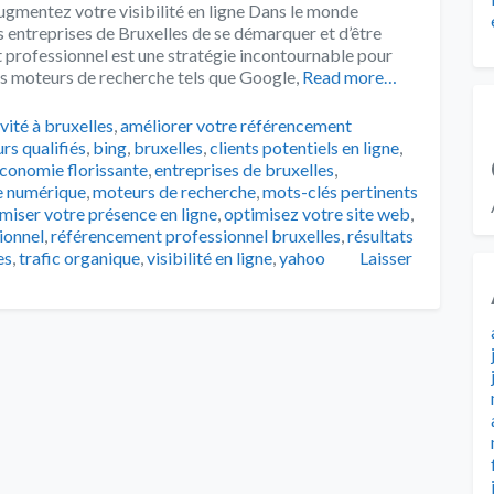
ugmentez votre visibilité en ligne Dans le monde
es entreprises de Bruxelles de se démarquer et d’être
 professionnel est une stratégie incontournable pour
 les moteurs de recherche tels que Google,
Read more…
s
vité à bruxelles
,
améliorer votre référencement
urs qualifiés
,
bing
,
bruxelles
,
clients potentiels en ligne
,
conomie florissante
,
entreprises de bruxelles
,
 numérique
,
moteurs de recherche
,
mots-clés pertinents
miser votre présence en ligne
,
optimisez votre site web
,
ionnel
,
référencement professionnel bruxelles
,
résultats
es
,
trafic organique
,
visibilité en ligne
,
yahoo
Laisser