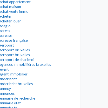
achat appartement
achat maison
achat vente immo
acheter
acheter louer
adagio
adress
adresse
adresse française
aeroport
aéroport bruxelles
aeroport bruxelles
aeroport de charleroi
agences immobilières bruxelles
agent
agent immobilier
anderlecht
anderlecht bruxelles
annecy
annonces
annuaire de recherche
annuaire etat
annuaire fr