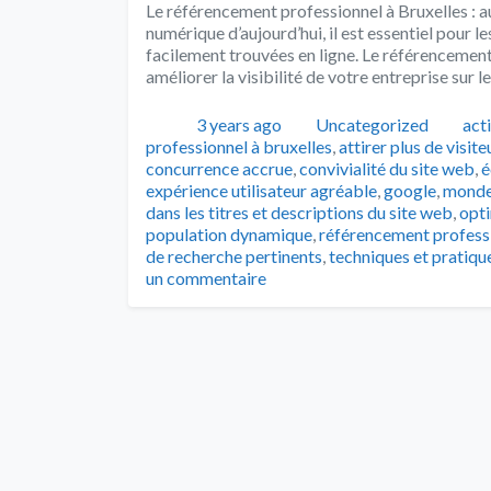
Le référencement professionnel à Bruxelles : a
numérique d’aujourd’hui, il est essentiel pour l
facilement trouvées en ligne. Le référencement
améliorer la visibilité de votre entreprise sur
Publié
Catégories
Tag
3 years ago
Uncategorized
acti
professionnel à bruxelles
,
attirer plus de visite
concurrence accrue
,
convivialité du site web
,
é
expérience utilisateur agréable
,
google
,
monde
dans les titres et descriptions du site web
,
opti
population dynamique
,
référencement profess
de recherche pertinents
,
techniques et pratiqu
un commentaire