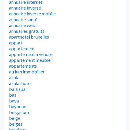
annuaire internet
annuaire inversé
annuaire inverse mobile
annuaire santé
annuaire web
annuaires gratuits
aparthotel bruxelles
appart
appartement
appartement a vendre
appartement meuble
appartements
atrium immobilier
azalai
azalai hotel
baia spa
bas
baya
bayonne
belgacom
belge
belges
belgique