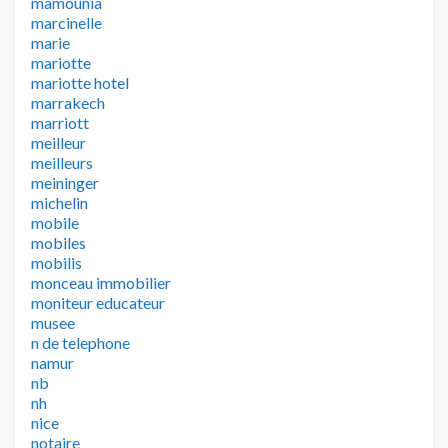
mamounia
marcinelle
marie
mariotte
mariotte hotel
marrakech
marriott
meilleur
meilleurs
meininger
michelin
mobile
mobiles
mobilis
monceau immobilier
moniteur educateur
musee
n de telephone
namur
nb
nh
nice
notaire