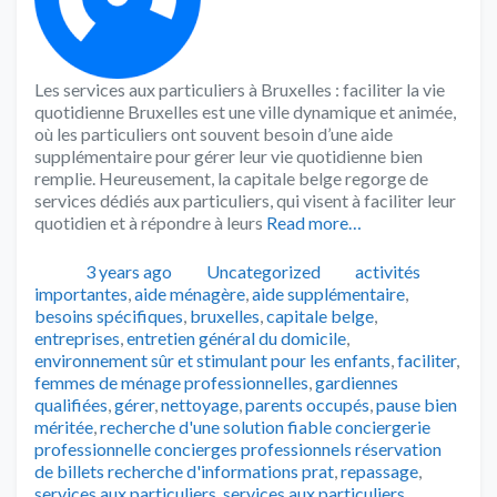
Les services aux particuliers à Bruxelles : faciliter la vie
quotidienne Bruxelles est une ville dynamique et animée,
où les particuliers ont souvent besoin d’une aide
supplémentaire pour gérer leur vie quotidienne bien
remplie. Heureusement, la capitale belge regorge de
services dédiés aux particuliers, qui visent à faciliter leur
quotidien et à répondre à leurs
Read more…
Publié
Catégories
Tags
3 years ago
Uncategorized
activités
importantes
,
aide ménagère
,
aide supplémentaire
,
besoins spécifiques
,
bruxelles
,
capitale belge
,
entreprises
,
entretien général du domicile
,
environnement sûr et stimulant pour les enfants
,
faciliter
,
femmes de ménage professionnelles
,
gardiennes
qualifiées
,
gérer
,
nettoyage
,
parents occupés
,
pause bien
méritée
,
recherche d'une solution fiable conciergerie
professionnelle concierges professionnels réservation
de billets recherche d'informations prat
,
repassage
,
services aux particuliers
,
services aux particuliers