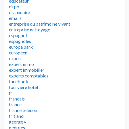
éducateur
eirpp
el annuaire
emails
entreprise du patrimoine vivant
entreprise nettoyage
espagnol
espagnoles
europa park
européen
expert
expert immo
expert immobilier
experts comptables
facebook
fourviere hotel
fr
francais
france
france telecom
fritland
george v
georges