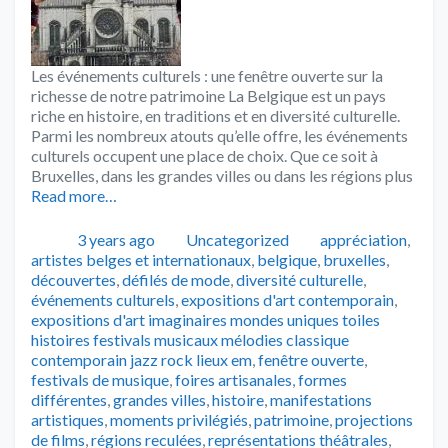
Les événements culturels : une fenêtre ouverte sur la
richesse de notre patrimoine La Belgique est un pays
riche en histoire, en traditions et en diversité culturelle.
Parmi les nombreux atouts qu’elle offre, les événements
culturels occupent une place de choix. Que ce soit à
Bruxelles, dans les grandes villes ou dans les régions plus
Read more…
Publié
Catégories
Tags
3 years ago
Uncategorized
appréciation
,
artistes belges et internationaux
,
belgique
,
bruxelles
,
découvertes
,
défilés de mode
,
diversité culturelle
,
événements culturels
,
expositions d'art contemporain
,
expositions d'art imaginaires mondes uniques toiles
histoires festivals musicaux mélodies classique
contemporain jazz rock lieux em
,
fenêtre ouverte
,
festivals de musique
,
foires artisanales
,
formes
différentes
,
grandes villes
,
histoire
,
manifestations
artistiques
,
moments privilégiés
,
patrimoine
,
projections
de films
,
régions reculées
,
représentations théâtrales
,