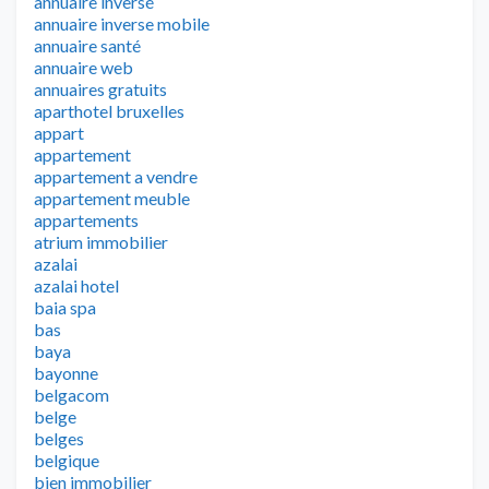
annuaire inversé
annuaire inverse mobile
annuaire santé
annuaire web
annuaires gratuits
aparthotel bruxelles
appart
appartement
appartement a vendre
appartement meuble
appartements
atrium immobilier
azalai
azalai hotel
baia spa
bas
baya
bayonne
belgacom
belge
belges
belgique
bien immobilier