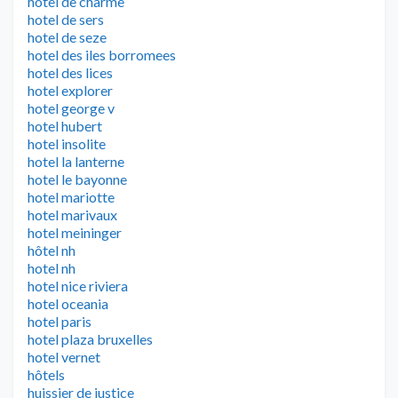
hotel de charme
hotel de sers
hotel de seze
hotel des iles borromees
hotel des lices
hotel explorer
hotel george v
hotel hubert
hotel insolite
hotel la lanterne
hotel le bayonne
hotel mariotte
hotel marivaux
hotel meininger
hôtel nh
hotel nh
hotel nice riviera
hotel oceania
hotel paris
hotel plaza bruxelles
hotel vernet
hôtels
huissier de justice