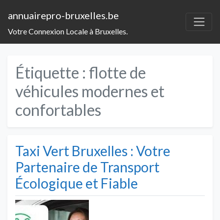
annuairepro-bruxelles.be
Votre Connexion Locale à Bruxelles.
Étiquette :
flotte de
véhicules modernes et
confortables
Taxi Vert Bruxelles : Votre
Partenaire de Transport
Écologique et Fiable