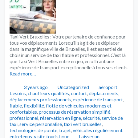
Taxi Vert Bruxelles : Votre partenaire de confiance pour
tous vos déplacements Lorsqu’il s’agit de se déplacer
dans la magnifique ville de Bruxelles, il est essentiel de
choisir un service de taxi fiable et professionnel. C’est là
que Taxi Vert Bruxelles entre en jeu, en offrant une
expérience de transport exceptionnelle à tous ses clients.
Read more…
Publié
Catégories
Tags
3 years ago
Uncategorized
aéroport
,
besoins
,
chauffeurs qualifiés
,
confort
,
déplacements
,
déplacements professionnels
,
expérience de transport
,
fiable
,
flexibilité
,
flotte de véhicules modernes et
confortables
,
processus de réservation simplifié
,
professionnel
,
réservation en ligne
,
sécurité
,
service de
taxi
,
service personnalisé
,
taxi vert bruxelles
,
technologies de pointe
,
trajet
,
véhicules régulièrement
entretenus
,
visite touristique
Laisser un