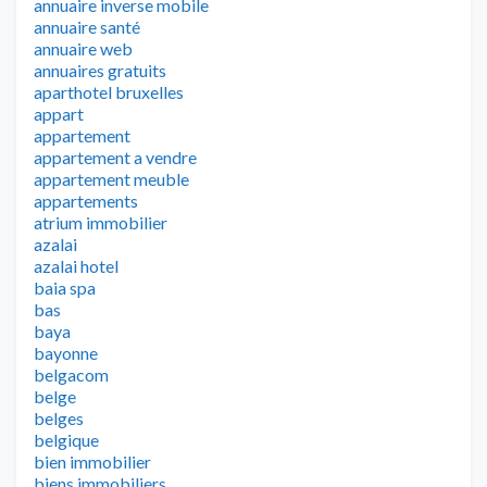
annuaire inverse mobile
annuaire santé
annuaire web
annuaires gratuits
aparthotel bruxelles
appart
appartement
appartement a vendre
appartement meuble
appartements
atrium immobilier
azalai
azalai hotel
baia spa
bas
baya
bayonne
belgacom
belge
belges
belgique
bien immobilier
biens immobiliers