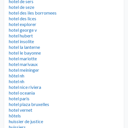
hotel de sers
hotel de seze
hotel des iles borromees
hotel des lices
hotel explorer
hotel george v
hotel hubert
hotel insolite
hotel la lanterne
hotel le bayonne
hotel mariotte
hotel marivaux
hotel meininger
hôtel nh
hotel nh
hotel nice riviera
hotel oceania
hotel paris
hotel plaza bruxelles
hotel vernet
hôtels
huissier de justice
huissiers