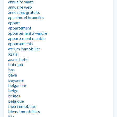
annuaire santé
annuaire web
annuaires gratuits
aparthotel bruxelles
appart
appartement
appartement a vendre
appartement meuble
appartements
atrium immobilier
azalai
azalai hotel
baia spa
bas
baya
bayonne
belgacom
belge
belges
belgique
bien immobilier
biens immobiliers
biv