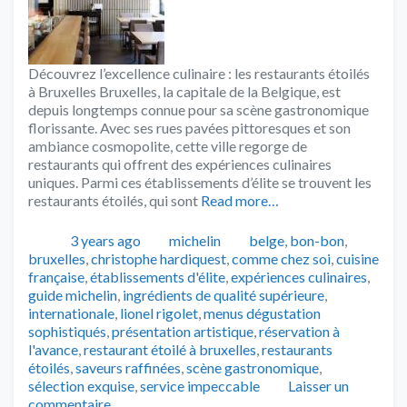
Découvrez l’excellence culinaire : les restaurants étoilés
à Bruxelles Bruxelles, la capitale de la Belgique, est
depuis longtemps connue pour sa scène gastronomique
florissante. Avec ses rues pavées pittoresques et son
ambiance cosmopolite, cette ville regorge de
restaurants qui offrent des expériences culinaires
uniques. Parmi ces établissements d’élite se trouvent les
restaurants étoilés, qui sont
Read more…
Publié
Catégories
Tags
3 years ago
michelin
belge
,
bon-bon
,
bruxelles
,
christophe hardiquest
,
comme chez soi
,
cuisine
française
,
établissements d'élite
,
expériences culinaires
,
guide michelin
,
ingrédients de qualité supérieure
,
internationale
,
lionel rigolet
,
menus dégustation
sophistiqués
,
présentation artistique
,
réservation à
l'avance
,
restaurant étoilé à bruxelles
,
restaurants
étoilés
,
saveurs raffinées
,
scène gastronomique
,
sélection exquise
,
service impeccable
Laisser un
commentaire