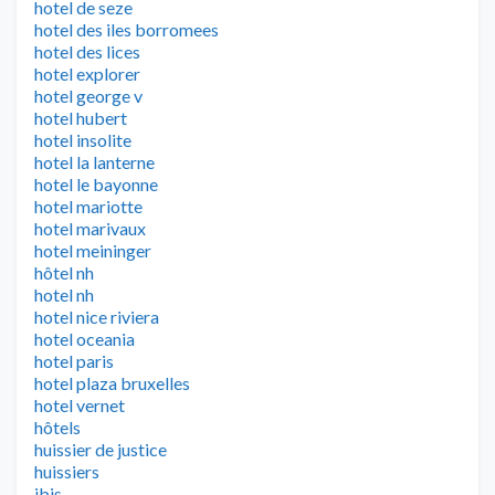
hotel de seze
hotel des iles borromees
hotel des lices
hotel explorer
hotel george v
hotel hubert
hotel insolite
hotel la lanterne
hotel le bayonne
hotel mariotte
hotel marivaux
hotel meininger
hôtel nh
hotel nh
hotel nice riviera
hotel oceania
hotel paris
hotel plaza bruxelles
hotel vernet
hôtels
huissier de justice
huissiers
ibis