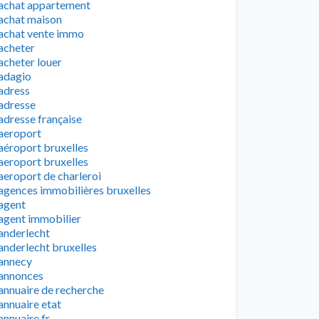
achat appartement
achat maison
achat vente immo
acheter
acheter louer
adagio
adress
adresse
adresse française
aeroport
aéroport bruxelles
aeroport bruxelles
aeroport de charleroi
agences immobilières bruxelles
agent
agent immobilier
anderlecht
anderlecht bruxelles
annecy
annonces
annuaire de recherche
annuaire etat
annuaire fr