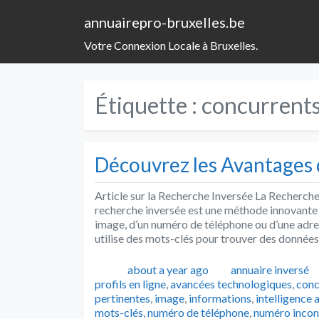
annuairepro-bruxelles.be
Votre Connexion Locale à Bruxelles.
Étiquette :
concurrent
Découvrez les Avantages 
Article sur la Recherche Inversée La Recherche
recherche inversée est une méthode innovante 
image, d’un numéro de téléphone ou d’une adres
utilise des mots-clés pour trouver des données
Publié
Catégories
about a year ago
annuaire inversé
profils en ligne
,
avancées technologiques
,
conc
pertinentes
,
image
,
informations
,
intelligence a
mots-clés
,
numéro de téléphone
,
numéro inco