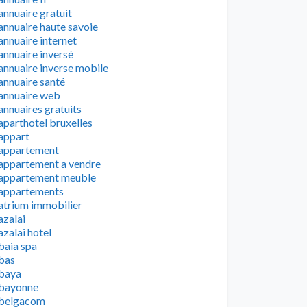
annuaire gratuit
annuaire haute savoie
annuaire internet
annuaire inversé
annuaire inverse mobile
annuaire santé
annuaire web
annuaires gratuits
aparthotel bruxelles
appart
appartement
appartement a vendre
appartement meuble
appartements
atrium immobilier
azalai
azalai hotel
baia spa
bas
baya
bayonne
belgacom