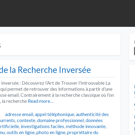
s
de la Recherche Inversée
 Inversée : Découvrez l’Art de Trouver l’Introuvable La
qui permet de retrouver des informations à partir d’une
se email. Contrairement à la recherche classique où l’on
, la recherche
Read more…
Tags
adresse email
,
appel téléphonique
,
authenticité des
urrents
,
contexte
,
domaine professionnel
,
données
rtificielle
,
investigations faciles
,
méthode innovante
,
nnu
,
outils en ligne
,
photo en ligne
,
propriétaire du