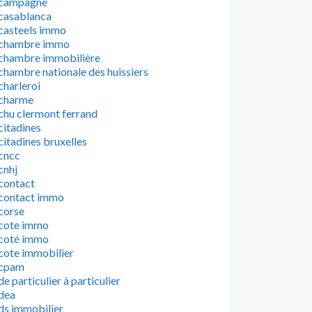
campagne
casablanca
casteels immo
chambre immo
chambre immobilière
chambre nationale des huissiers
charleroi
charme
chu clermont ferrand
citadines
citadines bruxelles
cncc
cnhj
contact
contact immo
corse
cote immo
coté immo
cote immobilier
cpam
de particulier à particulier
dea
ds immobilier