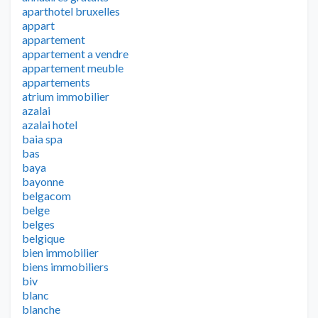
aparthotel bruxelles
appart
appartement
appartement a vendre
appartement meuble
appartements
atrium immobilier
azalai
azalai hotel
baia spa
bas
baya
bayonne
belgacom
belge
belges
belgique
bien immobilier
biens immobiliers
biv
blanc
blanche