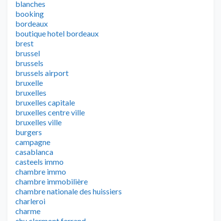
blanches
booking
bordeaux
boutique hotel bordeaux
brest
brussel
brussels
brussels airport
bruxelle
bruxelles
bruxelles capitale
bruxelles centre ville
bruxelles ville
burgers
campagne
casablanca
casteels immo
chambre immo
chambre immobilière
chambre nationale des huissiers
charleroi
charme
chu clermont ferrand