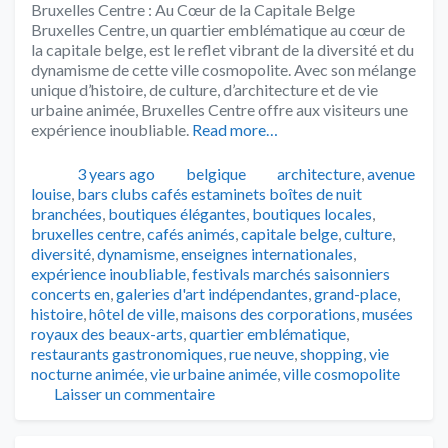
Bruxelles Centre : Au Cœur de la Capitale Belge
Bruxelles Centre, un quartier emblématique au cœur de
la capitale belge, est le reflet vibrant de la diversité et du
dynamisme de cette ville cosmopolite. Avec son mélange
unique d’histoire, de culture, d’architecture et de vie
urbaine animée, Bruxelles Centre offre aux visiteurs une
expérience inoubliable.
Read more…
Publié
Catégories
Tags
3 years ago
belgique
architecture
,
avenue
louise
,
bars clubs cafés estaminets boîtes de nuit
branchées
,
boutiques élégantes
,
boutiques locales
,
bruxelles centre
,
cafés animés
,
capitale belge
,
culture
,
diversité
,
dynamisme
,
enseignes internationales
,
expérience inoubliable
,
festivals marchés saisonniers
concerts en
,
galeries d'art indépendantes
,
grand-place
,
histoire
,
hôtel de ville
,
maisons des corporations
,
musées
royaux des beaux-arts
,
quartier emblématique
,
restaurants gastronomiques
,
rue neuve
,
shopping
,
vie
nocturne animée
,
vie urbaine animée
,
ville cosmopolite
Laisser un commentaire