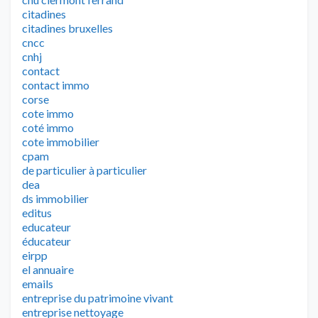
citadines
citadines bruxelles
cncc
cnhj
contact
contact immo
corse
cote immo
coté immo
cote immobilier
cpam
de particulier à particulier
dea
ds immobilier
editus
educateur
éducateur
eirpp
el annuaire
emails
entreprise du patrimoine vivant
entreprise nettoyage