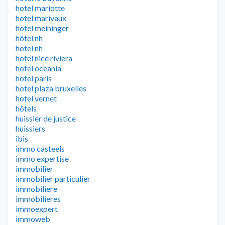
hotel mariotte
hotel marivaux
hotel meininger
hôtel nh
hotel nh
hotel nice riviera
hotel oceania
hotel paris
hotel plaza bruxelles
hotel vernet
hôtels
huissier de justice
huissiers
ibis
immo casteels
immo expertise
immobilier
immobilier particulier
immobiliere
immobilieres
immoexpert
immoweb