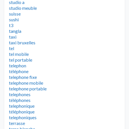
studio a
studio meuble
suisse
sushi
t3
tangla
taxi
taxi bruxelles
tel
tel mobile
tel portable
telephon
téléphone
telephone fixe
telephone mobile
telephone portable
telephones
téléphones
telephonique
téléphonique
telephoniques
terrasse
terre blanche