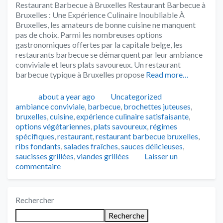
Restaurant Barbecue à Bruxelles Restaurant Barbecue à
Bruxelles : Une Expérience Culinaire Inoubliable À
Bruxelles, les amateurs de bonne cuisine ne manquent
pas de choix. Parmi les nombreuses options
gastronomiques offertes par la capitale belge, les
restaurants barbecue se démarquent par leur ambiance
conviviale et leurs plats savoureux. Un restaurant
barbecue typique à Bruxelles propose
Read more…
Publié
Catégories
Tags
about a year ago
Uncategorized
ambiance conviviale
,
barbecue
,
brochettes juteuses
,
bruxelles
,
cuisine
,
expérience culinaire satisfaisante
,
options végétariennes
,
plats savoureux
,
régimes
spécifiques
,
restaurant
,
restaurant barbecue bruxelles
,
ribs fondants
,
salades fraîches
,
sauces délicieuses
,
saucisses grillées
,
viandes grillées
Laisser un
commentaire
Rechercher
Recherche