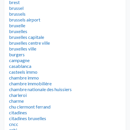
brest
brussel
brussels
brussels airport
bruxelle
bruxelles
bruxelles capitale
bruxelles centre ville
bruxelles ville
burgers
campagne
casablanca
casteels immo
chambre immo
chambre immobilière
chambre nationale des huissiers
charleroi
charme
chu clermont ferrand
citadines
citadines bruxelles
cncc
cnhj