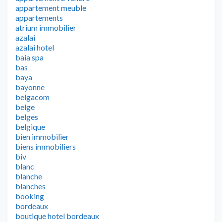
appartement meuble
appartements
atrium immobilier
azalai
azalai hotel
baia spa
bas
baya
bayonne
belgacom
belge
belges
belgique
bien immobilier
biens immobiliers
biv
blanc
blanche
blanches
booking
bordeaux
boutique hotel bordeaux