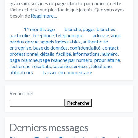
grâce aux services de page blanche par numéro, cette
tâche est devenue plus facile que jamais. Que vous ayez
besoin de
Read more…
Publié
Catégories
11 months ago
blanche
,
pages blanches
,
Tags
particulier
,
téléphone
,
téléphonique
adresse
,
amis
perdus de vue
,
appels indésirables
,
authenticité
entreprise
,
base de données
,
confidentialité
,
contact
professionnel
,
détails
,
facilité
,
informations
,
numéro
,
page blanche
,
page blanche par numéro
,
propriétaire
,
recherche
,
résultats
,
sécurité
,
services
,
téléphone
,
utilisateurs
Laisser un commentaire
Rechercher
Recherche
Derniers messages