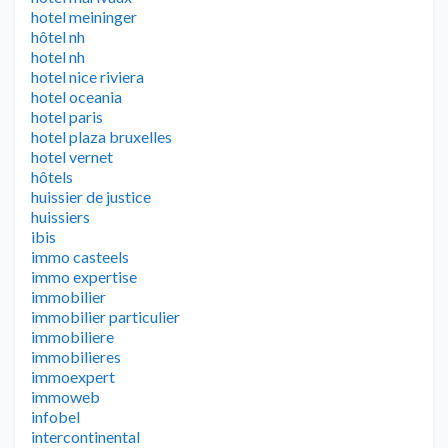
hotel meininger
hôtel nh
hotel nh
hotel nice riviera
hotel oceania
hotel paris
hotel plaza bruxelles
hotel vernet
hôtels
huissier de justice
huissiers
ibis
immo casteels
immo expertise
immobilier
immobilier particulier
immobiliere
immobilieres
immoexpert
immoweb
infobel
intercontinental