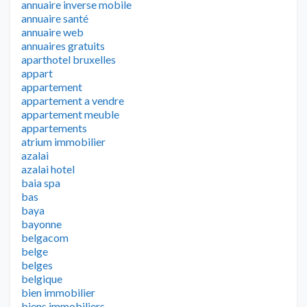
annuaire inverse mobile
annuaire santé
annuaire web
annuaires gratuits
aparthotel bruxelles
appart
appartement
appartement a vendre
appartement meuble
appartements
atrium immobilier
azalai
azalai hotel
baia spa
bas
baya
bayonne
belgacom
belge
belges
belgique
bien immobilier
biens immobiliers