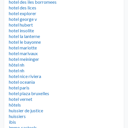
hotel des iles borromees
hotel des lices
hotel explorer
hotel george v
hotel hubert
hotel insolite
hotel la lanterne
hotel le bayonne
hotel mariotte
hotel marivaux
hotel meininger
hôtel nh
hotel nh
hotel nice riviera
hotel oceania
hotel paris
hotel plaza bruxelles
hotel vernet
hôtels
huissier de justice
huissiers
ibis
immo casteels