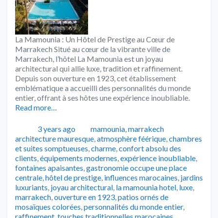
La Mamounia : Un Hôtel de Prestige au Cœur de
Marrakech Situé au cœur de la vibrante ville de
Marrakech, l’hôtel La Mamounia est un joyau
architectural qui allie luxe, tradition et raffinement.
Depuis son ouverture en 1923, cet établissement
emblématique a accueilli des personnalités du monde
entier, offrant à ses hôtes une expérience inoubliable.
Read more…
Publié
Catégories
Tags
3 years ago
mamounia
,
marrakech
architecture mauresque
,
atmosphère féérique
,
chambres
et suites somptueuses
,
charme
,
confort absolu des
clients
,
équipements modernes
,
expérience inoubliable
,
fontaines apaisantes
,
gastronomie occupe une place
centrale
,
hôtel de prestige
,
influences marocaines
,
jardins
luxuriants
,
joyau architectural
,
la mamounia hotel
,
luxe
,
marrakech
,
ouverture en 1923
,
patios ornés de
mosaïques colorées
,
personnalités du monde entier
,
raffinement
,
touches traditionnelles marocaines
,