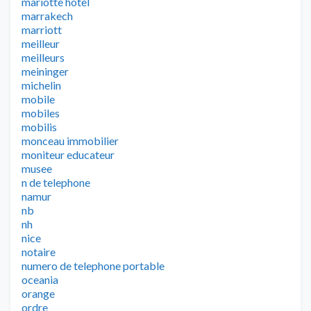
mariotte hotel
marrakech
marriott
meilleur
meilleurs
meininger
michelin
mobile
mobiles
mobilis
monceau immobilier
moniteur educateur
musee
n de telephone
namur
nb
nh
nice
notaire
numero de telephone portable
oceania
orange
ordre