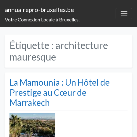
annuairepro-bruxelles.be
Votre Connexion Locale à Bruxelles.
Étiquette :
architecture
mauresque
La Mamounia : Un Hôtel de
Prestige au Cœur de
Marrakech