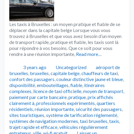
Les taxis à Bruxelles : un moyen pratique et fiable de se
déplacer dans la capitale belge Lorsque vous vous
trouvez à Bruxelles et que vous avez besoin d’un moyen
de transport rapide, pratique et fiable, les taxis sont là
pour répondre à vos besoins. Que ce soit pour vous
rendre à une réunion importante,
Read more…
Publié
Catégories
Tags
3 years ago
Uncategorized
aéroport de
bruxelles
,
bruxelles
,
capitale belge
,
chauffeurs de taxi
,
confort des passagers
,
couleur distinctive jaune et bleue
,
disponibilité
,
embouteillages
,
fiable
,
itinéraires
complexes
,
licence de taxi officielle
,
moyen de transport
,
paiement par carte bancaire
,
pratique
,
prix affichés
clairement à
,
professionnels expérimentés
,
quartiers
résidentiels
,
réunion importante
,
sécurité des passagers
,
sites touristiques
,
système de tarification réglementé
,
systèmes de navigation modernes
,
taxi bruxelles
,
taxis
,
trajet rapide et efficace
,
véhicules régulièrement
entretenus
,
ville
,
wi-fi gratuit
Laisser un