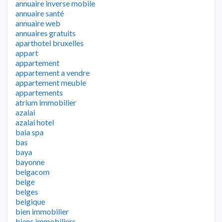
annuaire inverse mobile
annuaire santé
annuaire web
annuaires gratuits
aparthotel bruxelles
appart
appartement
appartement a vendre
appartement meuble
appartements
atrium immobilier
azalai
azalai hotel
baia spa
bas
baya
bayonne
belgacom
belge
belges
belgique
bien immobilier
biens immobiliers