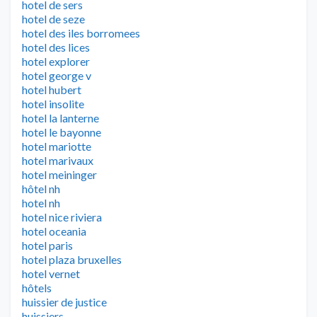
hotel de sers
hotel de seze
hotel des iles borromees
hotel des lices
hotel explorer
hotel george v
hotel hubert
hotel insolite
hotel la lanterne
hotel le bayonne
hotel mariotte
hotel marivaux
hotel meininger
hôtel nh
hotel nh
hotel nice riviera
hotel oceania
hotel paris
hotel plaza bruxelles
hotel vernet
hôtels
huissier de justice
huissiers