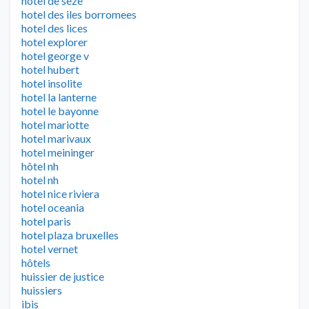
hotel de seze
hotel des iles borromees
hotel des lices
hotel explorer
hotel george v
hotel hubert
hotel insolite
hotel la lanterne
hotel le bayonne
hotel mariotte
hotel marivaux
hotel meininger
hôtel nh
hotel nh
hotel nice riviera
hotel oceania
hotel paris
hotel plaza bruxelles
hotel vernet
hôtels
huissier de justice
huissiers
ibis