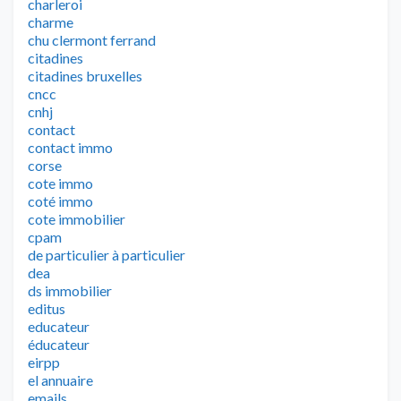
charleroi
charme
chu clermont ferrand
citadines
citadines bruxelles
cncc
cnhj
contact
contact immo
corse
cote immo
coté immo
cote immobilier
cpam
de particulier à particulier
dea
ds immobilier
editus
educateur
éducateur
eirpp
el annuaire
emails