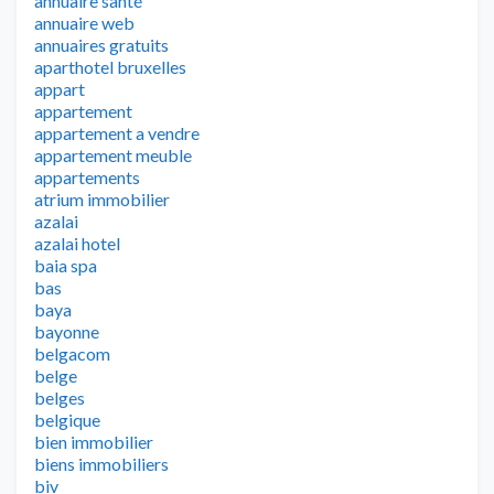
annuaire santé
annuaire web
annuaires gratuits
aparthotel bruxelles
appart
appartement
appartement a vendre
appartement meuble
appartements
atrium immobilier
azalai
azalai hotel
baia spa
bas
baya
bayonne
belgacom
belge
belges
belgique
bien immobilier
biens immobiliers
biv