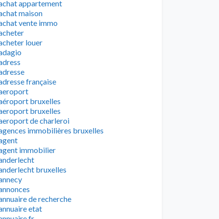
achat appartement
achat maison
achat vente immo
acheter
acheter louer
adagio
adress
adresse
adresse française
aeroport
aéroport bruxelles
aeroport bruxelles
aeroport de charleroi
agences immobilières bruxelles
agent
agent immobilier
anderlecht
anderlecht bruxelles
annecy
annonces
annuaire de recherche
annuaire etat
annuaire fr