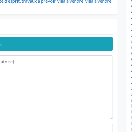
té d'esprit
,
travaux à prévoir
,
villa a vendre
,
villa à vendre
,
.