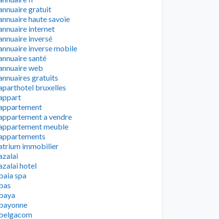
annuaire gratuit
annuaire haute savoie
annuaire internet
annuaire inversé
annuaire inverse mobile
annuaire santé
annuaire web
annuaires gratuits
aparthotel bruxelles
appart
appartement
appartement a vendre
appartement meuble
appartements
atrium immobilier
azalai
azalai hotel
baia spa
bas
baya
bayonne
belgacom