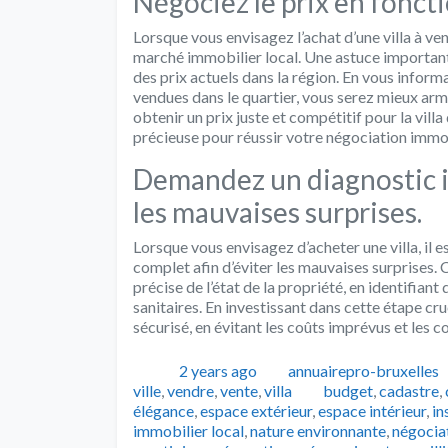
Négociez le prix en fonct
Lorsque vous envisagez l’achat d’une villa à ve
marché immobilier local. Une astuce importante
des prix actuels dans la région. En vous inform
vendues dans le quartier, vous serez mieux arm
obtenir un prix juste et compétitif pour la vill
précieuse pour réussir votre négociation immobi
Demandez un diagnostic i
les mauvaises surprises.
Lorsque vous envisagez d’acheter une villa, il 
complet afin d’éviter les mauvaises surprises.
précise de l’état de la propriété, en identifian
sanitaires. En investissant dans cette étape cru
sécurisé, en évitant les coûts imprévus et les c
Publié
Auteur
2 years ago
annuairepro-bruxelles
Tags
ville
,
vendre
,
vente
,
villa
budget
,
cadastre
,
élégance
,
espace extérieur
,
espace intérieur
,
in
immobilier local
,
nature environnante
,
négocia