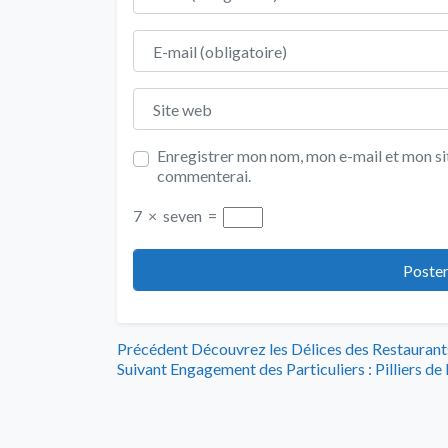
E-mail
Site web
Enregistrer mon nom, mon e-mail et mon sit
commenterai.
7
×
seven
=
Navigation
Article
Précédent
Découvrez les Délices des Restaurants
Article
précédent
Suivant
Engagement des Particuliers : Pilliers de 
de
suivant
:
:
l’article