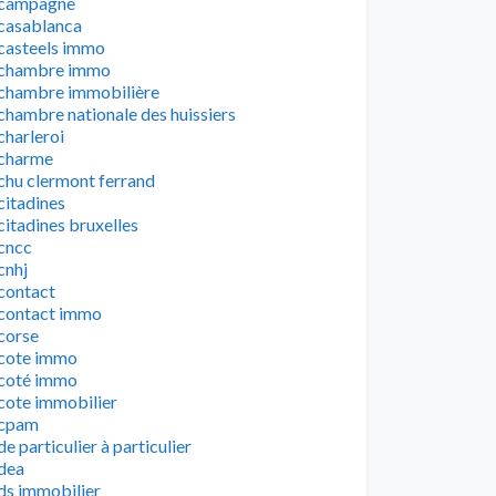
campagne
casablanca
casteels immo
chambre immo
chambre immobilière
chambre nationale des huissiers
charleroi
charme
chu clermont ferrand
citadines
citadines bruxelles
cncc
cnhj
contact
contact immo
corse
cote immo
coté immo
cote immobilier
cpam
de particulier à particulier
dea
ds immobilier