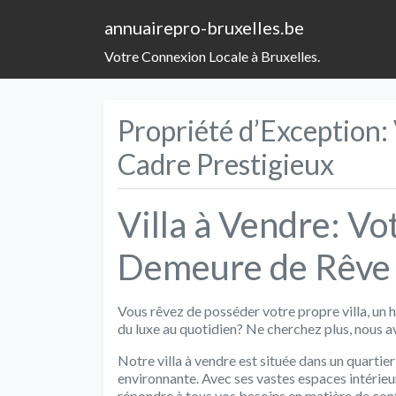
annuairepro-bruxelles.be
Votre Connexion Locale à Bruxelles.
Propriété d’Exception: 
Cadre Prestigieux
Villa à Vendre: Vo
Demeure de Rêve
Vous rêvez de posséder votre propre villa, un 
du luxe au quotidien? Ne cherchez plus, nous av
Notre villa à vendre est située dans un quartie
environnante. Avec ses vastes espaces intérieur
répondre à tous vos besoins en matière de conf