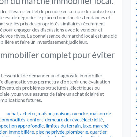
ion du marché immobilier local.
ndre, il est essentiel de prendre en compte le contexte du
 est de négocier le prix en fonction des tendances et
ant sur les prix des propriétés similaires récemment
é pour engager des discussions avec le vendeur et
a de vos rêves. La connaissance du marché local est une clé
lière et faire un investissement judicieux.
mmobilier complet pour éviter
est essentiel de demander un diagnostic immobilier
 Ce diagnostic vous permettra d’obtenir une évaluation
t d’éventuels problèmes structurels, électriques ou
ciale, vous vous assurez de faire un achat éclairé et
omplications futures.
Catégories
achat
,
acheter
,
maison
,
maison a vendre
,
maison de
commodités
,
confort
,
demeure de rêve
,
électricité
,
spection approfondie
,
limites du terrain
,
luxe
,
marché
tion immobilière
,
piscine privée
,
plomberie
,
quartier