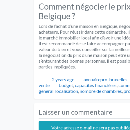
Comment négocier le prix 
Belgique ?
Lors de l’achat d’une maison en Belgique, négo
acheteurs. Pour réussir dans cette démarche, i
le marché immobilier local afin d’avoir une idée
il est recommandé de se faire accompagner par
valeur du bien et vous conseiller sur la meille
la négociation du prix d’une maison peut être u
s’entourant des bonnes personnes, il est possi
parties impliquées.
Publié
Auteur
2 years ago
annuairepro-bruxelles
Tags
vente
budget
,
capacités financières
,
comm
général
,
localisation
,
nombre de chambres
,
pro
Laisser un commentaire
Votre adresse e-mail ne sera pas publiée