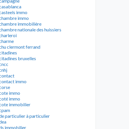
campagne
casablanca
casteels immo
chambre immo
chambre immobilière
chambre nationale des huissiers
charleroi
charme
chu clermont ferrand
citadines
citadines bruxelles
cncc
cnhj
contact
contact immo
corse
cote immo
coté immo
cote immobilier
cpam
de particulier à particulier
dea
ds immobilier