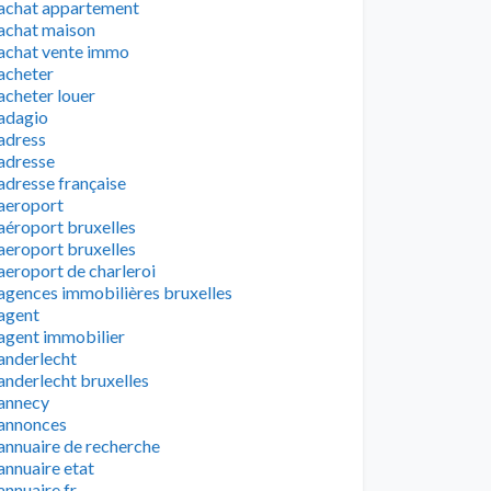
achat appartement
achat maison
achat vente immo
acheter
acheter louer
adagio
adress
adresse
adresse française
aeroport
aéroport bruxelles
aeroport bruxelles
aeroport de charleroi
agences immobilières bruxelles
agent
agent immobilier
anderlecht
anderlecht bruxelles
annecy
annonces
annuaire de recherche
annuaire etat
annuaire fr