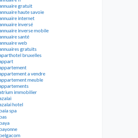
annuaire gratuit
annuaire haute savoie
annuaire internet
annuaire inversé
annuaire inverse mobile
annuaire santé
annuaire web
annuaires gratuits
aparthotel bruxelles
appart
appartement
appartement a vendre
appartement meuble
appartements
atrium immobilier
azalai
azalai hotel
baia spa
bas
baya
bayonne
belgacom